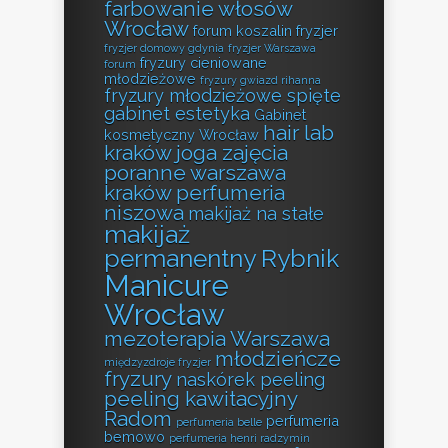
farbowanie włosów
Wrocław
forum koszalin fryzjer
fryzjer domowy gdynia
fryzjer Warszawa
fryzury cieniowane
forum
młodzieżowe
fryzury gwiazd rihanna
fryzury młodzieżowe spięte
gabinet estetyka
Gabinet
hair lab
kosmetyczny Wrocław
kraków
joga zajęcia
poranne warszawa
kraków perfumeria
niszowa
makijaż na stałe
makijaż
permanentny Rybnik
Manicure
Wrocław
mezoterapia Warszawa
młodzieńcze
międzyzdroje fryzjer
fryzury
naskórek peeling
peeling kawitacyjny
Radom
perfumeria
perfumeria belle
bemowo
perfumeria henri radzymin