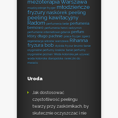
mezoterapia Warszawa
młodzieńcze
międzyzdroje fryzjer
fryzury
naskórek peeling
peeling kawitacyjny
Radom
perfumeria
perfumeria belle
bemowo
perfumeria henri radzymin
perfum
perfumerie internetowe gdańsk
który długo pachnie
praca fryzjer zgierz
Rihanna
regeneracja włosów warszawa
fryzura bob
stylista fryzur leszno
tanie
oryginalne perfumy kraków
tanie perfumy
oryginalne poznań
Woda kolońska jak używać
woda kolońska staropolska
świeczki do
masażu
Uroda
Jak dostosować
częstotliwość peelingu
twarzy przy zaskórnikach, by
skutecznie oczyszczać i nie