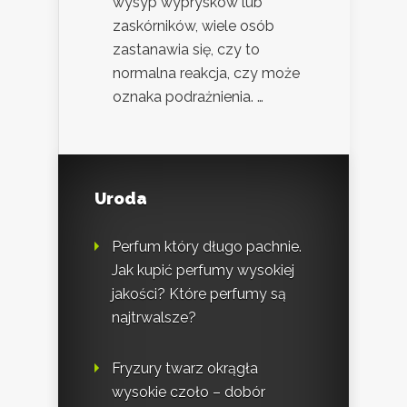
wysyp wyprysków lub
zaskórników, wiele osób
zastanawia się, czy to
normalna reakcja, czy może
oznaka podrażnienia. …
Uroda
Perfum który długo pachnie.
Jak kupić perfumy wysokiej
jakości? Które perfumy są
najtrwalsze?
Fryzury twarz okrągła
wysokie czoło – dobór