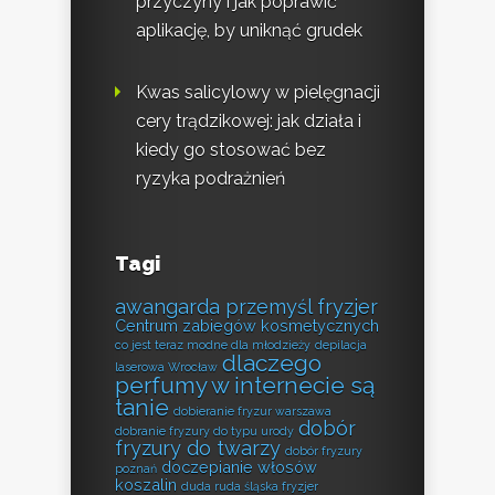
przyczyny i jak poprawić
aplikację, by uniknąć grudek
Kwas salicylowy w pielęgnacji
cery trądzikowej: jak działa i
kiedy go stosować bez
ryzyka podrażnień
Tagi
awangarda przemyśl fryzjer
Centrum zabiegów kosmetycznych
co jest teraz modne dla młodzieży
depilacja
dlaczego
laserowa Wrocław
perfumy w internecie są
tanie
dobieranie fryzur warszawa
dobór
dobranie fryzury do typu urody
fryzury do twarzy
dobór fryzury
doczepianie włosów
poznań
koszalin
duda ruda śląska fryzjer