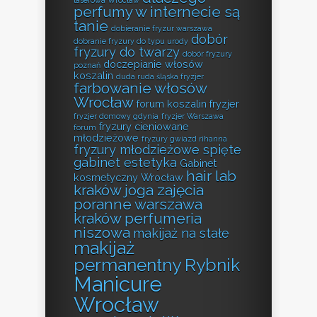
laserowa Wrocław
perfumy w internecie są
tanie
dobieranie fryzur warszawa
dobór
dobranie fryzury do typu urody
fryzury do twarzy
dobór fryzury
doczepianie włosów
poznań
koszalin
duda ruda śląska fryzjer
farbowanie włosów
Wrocław
forum koszalin fryzjer
fryzjer domowy gdynia
fryzjer Warszawa
fryzury cieniowane
forum
młodzieżowe
fryzury gwiazd rihanna
fryzury młodzieżowe spięte
gabinet estetyka
Gabinet
hair lab
kosmetyczny Wrocław
kraków
joga zajęcia
poranne warszawa
kraków perfumeria
niszowa
makijaż na stałe
makijaż
permanentny Rybnik
Manicure
Wrocław