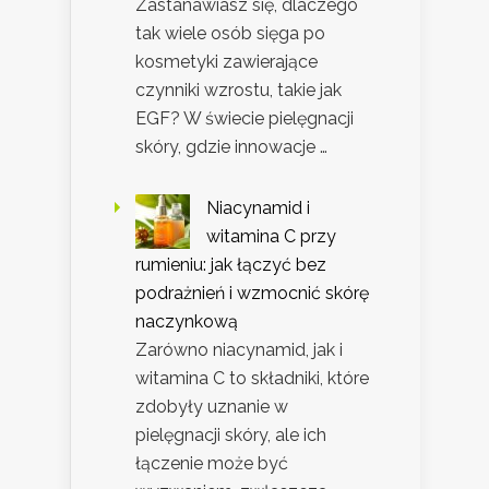
Zastanawiasz się, dlaczego
tak wiele osób sięga po
kosmetyki zawierające
czynniki wzrostu, takie jak
EGF? W świecie pielęgnacji
skóry, gdzie innowacje …
Niacynamid i
witamina C przy
rumieniu: jak łączyć bez
podrażnień i wzmocnić skórę
naczynkową
Zarówno niacynamid, jak i
witamina C to składniki, które
zdobyły uznanie w
pielęgnacji skóry, ale ich
łączenie może być