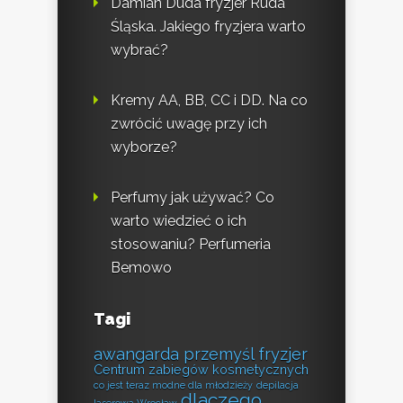
Damian Duda fryzjer Ruda
Śląska. Jakiego fryzjera warto
wybrać?
Kremy AA, BB, CC i DD. Na co
zwrócić uwagę przy ich
wyborze?
Perfumy jak używać? Co
warto wiedzieć o ich
stosowaniu? Perfumeria
Bemowo
Tagi
awangarda przemyśl fryzjer
Centrum zabiegów kosmetycznych
co jest teraz modne dla młodzieży
depilacja
dlaczego