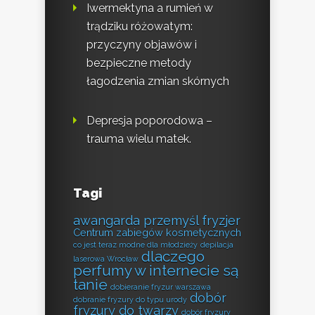
Iwermektyna a rumień w
trądziku różowatym:
przyczyny objawów i
bezpieczne metody
łagodzenia zmian skórnych
Depresja poporodowa –
trauma wielu matek.
Tagi
awangarda przemyśl fryzjer
Centrum zabiegów kosmetycznych
co jest teraz modne dla młodzieży
depilacja
dlaczego
laserowa Wrocław
perfumy w internecie są
tanie
dobieranie fryzur warszawa
dobór
dobranie fryzury do typu urody
fryzury do twarzy
dobór fryzury