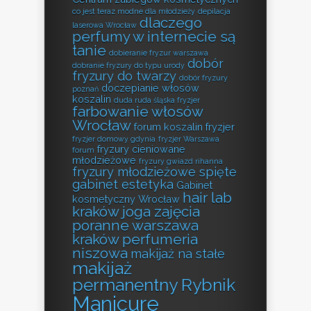
co jest teraz modne dla młodzieży
depilacja
dlaczego
laserowa Wrocław
perfumy w internecie są
tanie
dobieranie fryzur warszawa
dobór
dobranie fryzury do typu urody
fryzury do twarzy
dobór fryzury
doczepianie włosów
poznań
koszalin
duda ruda śląska fryzjer
farbowanie włosów
Wrocław
forum koszalin fryzjer
fryzjer domowy gdynia
fryzjer Warszawa
fryzury cieniowane
forum
młodzieżowe
fryzury gwiazd rihanna
fryzury młodzieżowe spięte
gabinet estetyka
Gabinet
hair lab
kosmetyczny Wrocław
kraków
joga zajęcia
poranne warszawa
kraków perfumeria
niszowa
makijaż na stałe
makijaż
permanentny Rybnik
Manicure