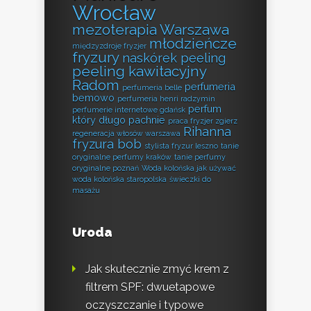
Wrocław
mezoterapia Warszawa
młodzieńcze
międzyzdroje fryzjer
fryzury
naskórek peeling
peeling kawitacyjny
Radom
perfumeria
perfumeria belle
bemowo
perfumeria henri radzymin
perfum
perfumerie internetowe gdańsk
który długo pachnie
praca fryzjer zgierz
Rihanna
regeneracja włosów warszawa
fryzura bob
stylista fryzur leszno
tanie
oryginalne perfumy kraków
tanie perfumy
oryginalne poznań
Woda kolońska jak używać
woda kolońska staropolska
świeczki do
masażu
Uroda
Jak skutecznie zmyć krem z
filtrem SPF: dwuetapowe
oczyszczanie i typowe