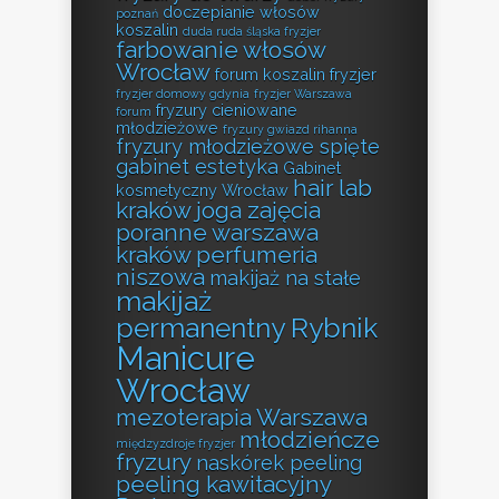
doczepianie włosów
poznań
koszalin
duda ruda śląska fryzjer
farbowanie włosów
Wrocław
forum koszalin fryzjer
fryzjer domowy gdynia
fryzjer Warszawa
fryzury cieniowane
forum
młodzieżowe
fryzury gwiazd rihanna
fryzury młodzieżowe spięte
gabinet estetyka
Gabinet
hair lab
kosmetyczny Wrocław
kraków
joga zajęcia
poranne warszawa
kraków perfumeria
niszowa
makijaż na stałe
makijaż
permanentny Rybnik
Manicure
Wrocław
mezoterapia Warszawa
młodzieńcze
międzyzdroje fryzjer
fryzury
naskórek peeling
peeling kawitacyjny