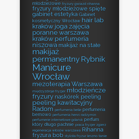
młodzieżowe
fryzury gwiazd rihanna
fryzury młodzieżowe spięte
gabinet estetyka
Gabinet
hair lab
kosmetyczny Wrocław
kraków
joga zajęcia
poranne warszawa
kraków perfumeria
niszowa
makijaż na stałe
makijaż
permanentny Rybnik
Manicure
Wrocław
mezoterapia Warszawa
młodzieńcze
międzyzdroje fryzjer
fryzury
naskórek peeling
peeling kawitacyjny
Radom
perfumeria
perfumeria belle
bemowo
perfumeria henri radzymin
perfum
perfumerie internetowe gdańsk
który długo pachnie
praca fryzjer zgierz
Rihanna
regeneracja włosów warszawa
fryzura bob
stylista fryzur leszno
tanie