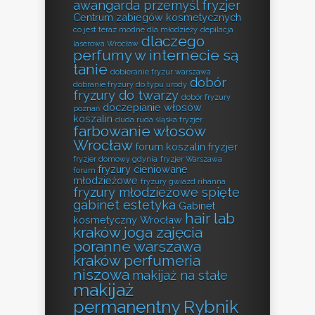
awangarda przemyśl fryzjer
Centrum zabiegów kosmetycznych
co jest teraz modne dla młodzieży
depilacja
dlaczego
laserowa Wrocław
perfumy w internecie są
tanie
dobieranie fryzur warszawa
dobór
dobranie fryzury do typu urody
fryzury do twarzy
dobór fryzury
doczepianie włosów
poznań
koszalin
duda ruda śląska fryzjer
farbowanie włosów
Wrocław
forum koszalin fryzjer
fryzjer domowy gdynia
fryzjer Warszawa
fryzury cieniowane
forum
młodzieżowe
fryzury gwiazd rihanna
fryzury młodzieżowe spięte
gabinet estetyka
Gabinet
hair lab
kosmetyczny Wrocław
kraków
joga zajęcia
poranne warszawa
kraków perfumeria
niszowa
makijaż na stałe
makijaż
permanentny Rybnik