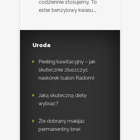
codziennie stosujemy. To
ester benzylowy kwasu …
Uroda
Peeling kawitacyjny – jak
skutecznie złuszczyć
naskórek (salon Radom)
Jaką skuteczną dietę
wybrać?
Źle dobrany makijaż
permanentny brwi