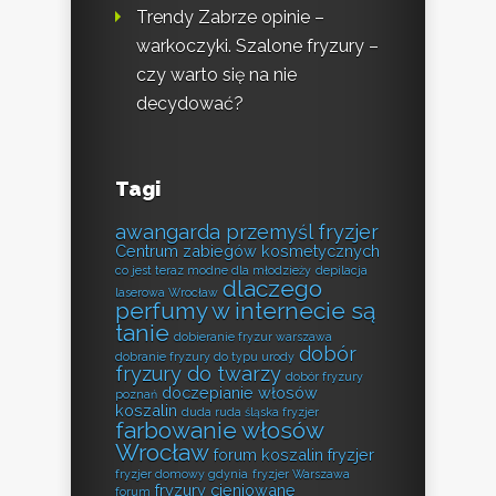
Trendy Zabrze opinie –
warkoczyki. Szalone fryzury –
czy warto się na nie
decydować?
Tagi
awangarda przemyśl fryzjer
Centrum zabiegów kosmetycznych
co jest teraz modne dla młodzieży
depilacja
dlaczego
laserowa Wrocław
perfumy w internecie są
tanie
dobieranie fryzur warszawa
dobór
dobranie fryzury do typu urody
fryzury do twarzy
dobór fryzury
doczepianie włosów
poznań
koszalin
duda ruda śląska fryzjer
farbowanie włosów
Wrocław
forum koszalin fryzjer
fryzjer domowy gdynia
fryzjer Warszawa
fryzury cieniowane
forum