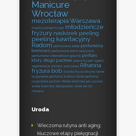
Manicure
Wrocław
mezoterapia Warszawa
młodzieńcze
międzyzdroje fryzjer
fryzury
naskórek peeling
peeling kawitacyjny
Radom
perfumeria
perfumeria belle
bemowo
perfumeria henri radzymin
perfum
perfumerie internetowe gdańsk
który długo pachnie
praca fryzjer zgierz
Rihanna
regeneracja włosów warszawa
fryzura bob
stylista fryzur leszno
tanie
oryginalne perfumy kraków
tanie perfumy
oryginalne poznań
Woda kolońska jak używać
woda kolońska staropolska
świeczki do
masażu
Uroda
Wieczorna rutyna anti aging:
kluczowe etapy pielęgnacji