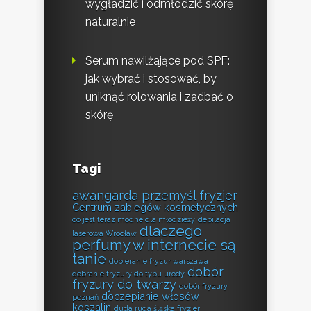
wygładzić i odmłodzić skórę
naturalnie
Serum nawilżające pod SPF:
jak wybrać i stosować, by
uniknąć rolowania i zadbać o
skórę
Tagi
awangarda przemyśl fryzjer
Centrum zabiegów kosmetycznych
co jest teraz modne dla młodzieży
depilacja
dlaczego
laserowa Wrocław
perfumy w internecie są
tanie
dobieranie fryzur warszawa
dobór
dobranie fryzury do typu urody
fryzury do twarzy
dobór fryzury
doczepianie włosów
poznań
koszalin
duda ruda śląska fryzjer