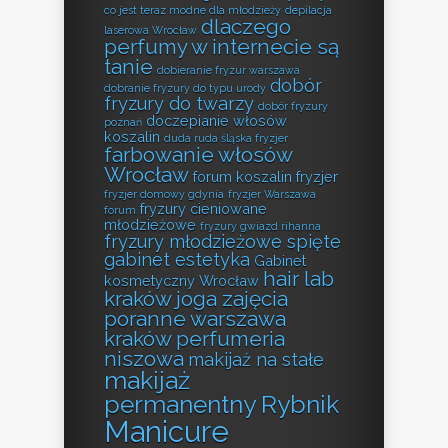
co jest teraz modne dla młodzieży
depilacja
dlaczego
laserowa Wrocław
perfumy w internecie są
tanie
dobieranie fryzur warszawa
dobór
dobranie fryzury do typu urody
fryzury do twarzy
dobór fryzury
doczepianie włosów
poznań
koszalin
duda ruda śląska fryzjer
farbowanie włosów
Wrocław
forum koszalin fryzjer
fryzjer domowy gdynia
fryzjer Warszawa
fryzury cieniowane
forum
młodzieżowe
fryzury gwiazd rihanna
fryzury młodzieżowe spięte
gabinet estetyka
Gabinet
hair lab
kosmetyczny Wrocław
kraków
joga zajęcia
poranne warszawa
kraków perfumeria
niszowa
makijaż na stałe
makijaż
permanentny Rybnik
Manicure