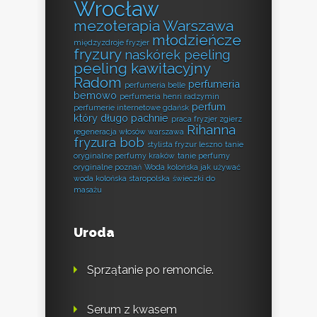
Wrocław
mezoterapia Warszawa
młodzieńcze
międzyzdroje fryzjer
fryzury
naskórek peeling
peeling kawitacyjny
Radom
perfumeria
perfumeria belle
bemowo
perfumeria henri radzymin
perfum
perfumerie internetowe gdańsk
który długo pachnie
praca fryzjer zgierz
Rihanna
regeneracja włosów warszawa
fryzura bob
stylista fryzur leszno
tanie
oryginalne perfumy kraków
tanie perfumy
oryginalne poznań
Woda kolońska jak używać
woda kolońska staropolska
świeczki do
masażu
Uroda
Sprzątanie po remoncie.
Serum z kwasem