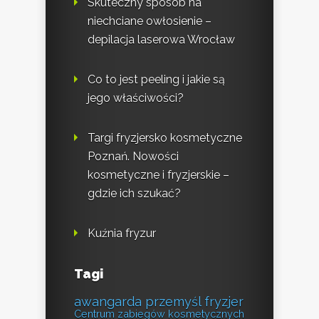
Skuteczny sposób na
niechciane owłosienie –
depilacja laserowa Wrocław
Co to jest peeling i jakie są
jego właściwości?
Targi fryzjersko kosmetyczne
Poznań. Nowości
kosmetyczne i fryzjerskie –
gdzie ich szukać?
Kuźnia fryzur
Tagi
awangarda przemyśl fryzjer
Centrum zabiegów kosmetycznych