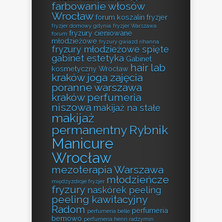
farbowanie włosów
Wrocław
forum koszalin fryzjer
fryzjer domowy gdynia
fryzjer Warszawa
fryzury cieniowane
forum
młodzieżowe
fryzury gwiazd rihanna
fryzury młodzieżowe spięte
gabinet estetyka
Gabinet
hair lab
kosmetyczny Wrocław
kraków
joga zajęcia
poranne warszawa
kraków perfumeria
niszowa
makijaż na stałe
makijaż
permanentny Rybnik
Manicure
Wrocław
mezoterapia Warszawa
młodzieńcze
międzyzdroje fryzjer
fryzury
naskórek peeling
peeling kawitacyjny
Radom
perfumeria
perfumeria belle
bemowo
perfumeria henri radzymin