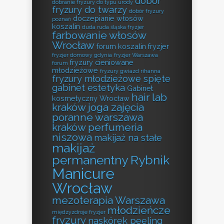
dobór
dobranie fryzury do typu urody
fryzury do twarzy
dobór fryzury
doczepianie włosów
poznań
koszalin
duda ruda śląska fryzjer
farbowanie włosów
Wrocław
forum koszalin fryzjer
fryzjer domowy gdynia
fryzjer Warszawa
fryzury cieniowane
forum
młodzieżowe
fryzury gwiazd rihanna
fryzury młodzieżowe spięte
gabinet estetyka
Gabinet
hair lab
kosmetyczny Wrocław
kraków
joga zajęcia
poranne warszawa
kraków perfumeria
niszowa
makijaż na stałe
makijaż
permanentny Rybnik
Manicure
Wrocław
mezoterapia Warszawa
młodzieńcze
międzyzdroje fryzjer
fryzury
naskórek peeling