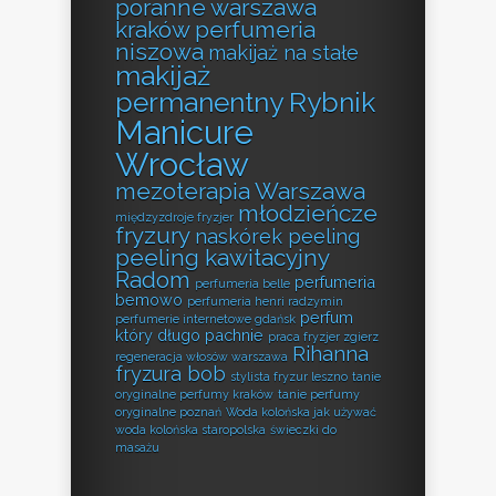
poranne warszawa
kraków perfumeria
niszowa
makijaż na stałe
makijaż
permanentny Rybnik
Manicure
Wrocław
mezoterapia Warszawa
młodzieńcze
międzyzdroje fryzjer
fryzury
naskórek peeling
peeling kawitacyjny
Radom
perfumeria
perfumeria belle
bemowo
perfumeria henri radzymin
perfum
perfumerie internetowe gdańsk
który długo pachnie
praca fryzjer zgierz
Rihanna
regeneracja włosów warszawa
fryzura bob
stylista fryzur leszno
tanie
oryginalne perfumy kraków
tanie perfumy
oryginalne poznań
Woda kolońska jak używać
woda kolońska staropolska
świeczki do
masażu