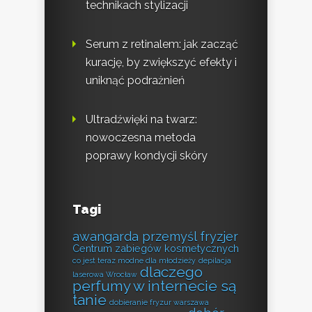
technikach stylizacji
Serum z retinalem: jak zacząć
kurację, by zwiększyć efekty i
uniknąć podrażnień
Ultradźwięki na twarz:
nowoczesna metoda
poprawy kondycji skóry
Tagi
awangarda przemyśl fryzjer
Centrum zabiegów kosmetycznych
co jest teraz modne dla młodzieży
depilacja
dlaczego
laserowa Wrocław
perfumy w internecie są
tanie
dobieranie fryzur warszawa