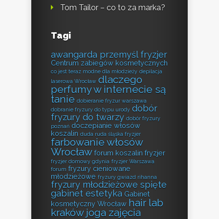
Tom Tailor – co to za marka?
Tagi
awangarda przemyśl fryzjer
Centrum zabiegów kosmetycznych
co jest teraz modne dla młodzieży
depilacja
dlaczego
laserowa Wrocław
perfumy w internecie są
tanie
dobieranie fryzur warszawa
dobór
dobranie fryzury do typu urody
fryzury do twarzy
dobór fryzury
doczepianie włosów
poznań
koszalin
duda ruda śląska fryzjer
farbowanie włosów
Wrocław
forum koszalin fryzjer
fryzjer domowy gdynia
fryzjer Warszawa
fryzury cieniowane
forum
młodzieżowe
fryzury gwiazd rihanna
fryzury młodzieżowe spięte
gabinet estetyka
Gabinet
hair lab
kosmetyczny Wrocław
kraków
joga zajęcia