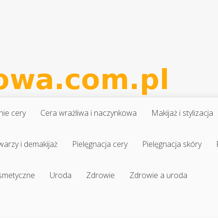
nie cery
Cera wrażliwa i naczynkowa
Makijaż i stylizacja
warzy i demakijaż
Pielęgnacja cery
Pielęgnacja skóry
osmetyczne
Uroda
Zdrowie
Zdrowie a uroda