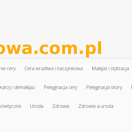
nie cery
Cera wrażliwa i naczynkowa
Makijaż i stylizacja
warzy i demakijaż
Pielęgnacja cery
Pielęgnacja skóry
osmetyczne
Uroda
Zdrowie
Zdrowie a uroda