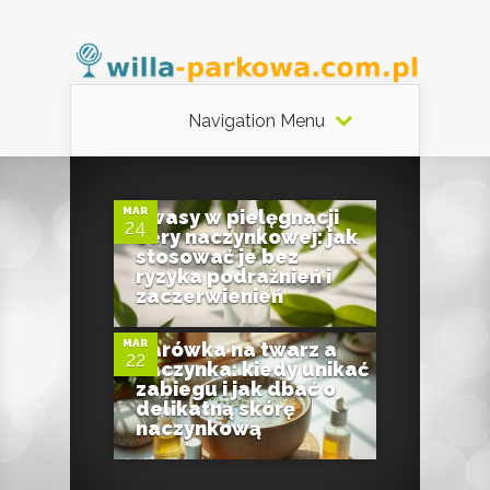
Navigation Menu
0
MAR
Kwasy w pielęgnacji
24
cery naczynkowej: jak
stosować je bez
0
ryzyka podrażnień i
zaczerwienień
MAR
Parówka na twarz a
22
naczynka: kiedy unikać
zabiegu i jak dbać o
delikatną skórę
naczynkową