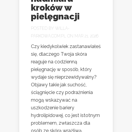
kroków w
pielęgnacji
POSTED BY
WILLA-
PARKOWA.COM.PL
ON MAR 21, 2026
Czy kiedykolwiek zastanawiałeś
się, dlaczego Twoja skóra
reaguje na codzienną
pielęgnację w sposób, który
wydaje się nieprzewidywalny?
Objawy takie jak suchość,
ściągnięcie czy podrażnienia
mogą wskazywać na
uszkodzenie bariery
hydrolipidowej, co jest istotnym
problemem, zwłaszcza dla
osób ze skórą wrażliwą.