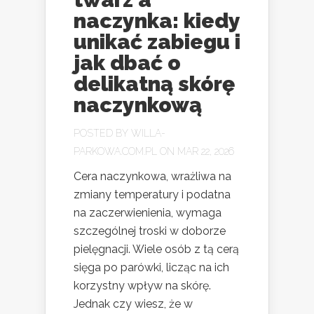
naczynka: kiedy
unikać zabiegu i
jak dbać o
delikatną skórę
naczynkową
POSTED BY
WILLA-
PARKOWA.COM.PL
ON MAR 22, 2026
Cera naczynkowa, wrażliwa na
zmiany temperatury i podatna
na zaczerwienienia, wymaga
szczególnej troski w doborze
pielęgnacji. Wiele osób z tą cerą
sięga po parówki, licząc na ich
korzystny wpływ na skórę.
Jednak czy wiesz, że w