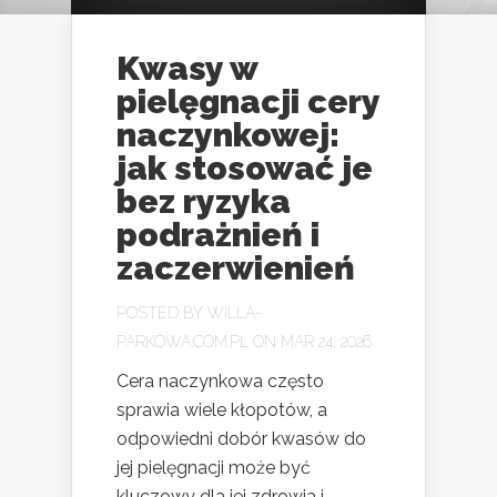
Kwasy w
pielęgnacji cery
naczynkowej:
jak stosować je
bez ryzyka
podrażnień i
zaczerwienień
POSTED BY
WILLA-
PARKOWA.COM.PL
ON MAR 24, 2026
Cera naczynkowa często
sprawia wiele kłopotów, a
odpowiedni dobór kwasów do
jej pielęgnacji może być
kluczowy dla jej zdrowia i