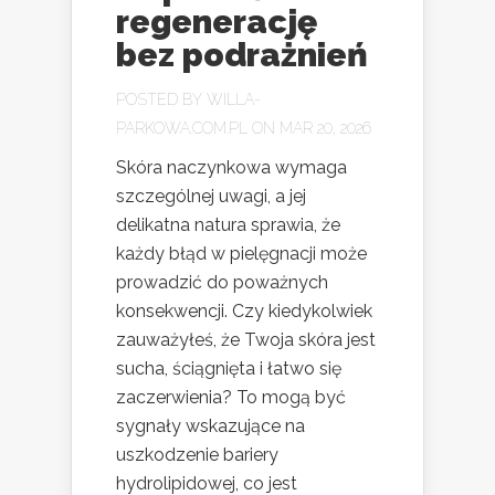
regenerację
bez podrażnień
POSTED BY
WILLA-
PARKOWA.COM.PL
ON MAR 20, 2026
Skóra naczynkowa wymaga
szczególnej uwagi, a jej
delikatna natura sprawia, że
każdy błąd w pielęgnacji może
prowadzić do poważnych
konsekwencji. Czy kiedykolwiek
zauważyłeś, że Twoja skóra jest
sucha, ściągnięta i łatwo się
zaczerwienia? To mogą być
sygnały wskazujące na
uszkodzenie bariery
hydrolipidowej, co jest