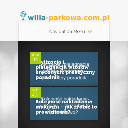
Navigation Menu
0
GRU
11
Stylizacja i
pielęgnacja włosów
0
kręconych: praktyczny
poradnik
LIS
19
Kolejność nakładania
makijażu – jak zrobić to
prawidłowo?