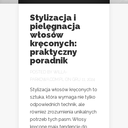
Stylizacja i
pielęgnacja
włosów
kręconych:
praktyczny
poradnik
POSTED BY
WILLA-
PARKOWA.COM.PL
ON GRU 11, 2024
Stylizacja włosów kręconych to
sztuka, która wymaga nie tylko
odpowiednich technik, ale
również zrozumienia unikalnych
potrzeb tych pasm. Włosy
kręcone mają tendencję do