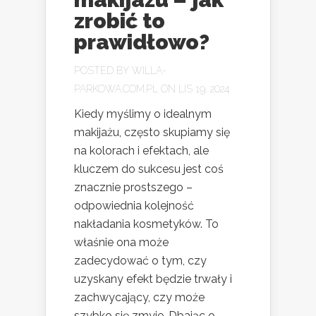
zrobić to
prawidłowo?
POSTED BY
WILLA-
PARKOWA.COM.PL
ON LIS 19, 2024
Kiedy myślimy o idealnym
makijażu, często skupiamy się
na kolorach i efektach, ale
kluczem do sukcesu jest coś
znacznie prostszego –
odpowiednia kolejność
nakładania kosmetyków. To
właśnie ona może
zadecydować o tym, czy
uzyskany efekt będzie trwały i
zachwycający, czy może
szybko się zmyje. Dbając o