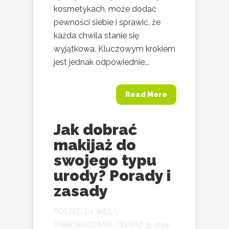
kosmetykach, może dodać
pewności siebie i sprawić, że
każda chwila stanie się
wyjątkowa. Kluczowym krokiem
jest jednak odpowiednie...
Read More
Jak dobrać
makijaż do
swojego typu
urody? Porady i
zasady
POSTED BY
WILLA-
PARKOWA.COM.PL
ON PAŹ 31, 2024