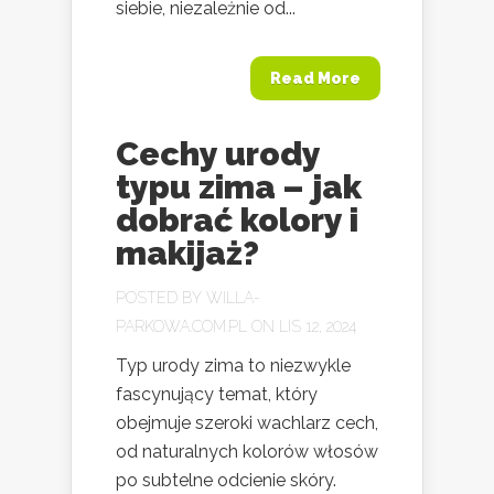
siebie, niezależnie od...
Read More
Cechy urody
typu zima – jak
dobrać kolory i
makijaż?
POSTED BY
WILLA-
PARKOWA.COM.PL
ON LIS 12, 2024
Typ urody zima to niezwykle
fascynujący temat, który
obejmuje szeroki wachlarz cech,
od naturalnych kolorów włosów
po subtelne odcienie skóry.