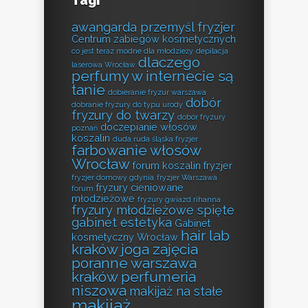
Tagi
awangarda przemyśl fryzjer
Centrum zabiegów kosmetycznych
co jest teraz modne dla młodzieży
depilacja
dlaczego
laserowa Wrocław
perfumy w internecie są
tanie
dobieranie fryzur warszawa
dobór
dobranie fryzury do typu urody
fryzury do twarzy
dobór fryzury
doczepianie włosów
poznań
koszalin
duda ruda śląska fryzjer
farbowanie włosów
Wrocław
forum koszalin fryzjer
fryzjer domowy gdynia
fryzjer Warszawa
fryzury cieniowane
forum
młodzieżowe
fryzury gwiazd rihanna
fryzury młodzieżowe spięte
gabinet estetyka
Gabinet
hair lab
kosmetyczny Wrocław
kraków
joga zajęcia
poranne warszawa
kraków perfumeria
niszowa
makijaż na stałe
makijaż