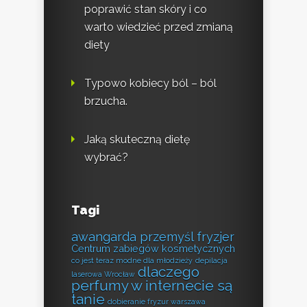
poprawić stan skóry i co
warto wiedzieć przed zmianą
diety
Typowo kobiecy ból – ból
brzucha.
Jaką skuteczną dietę
wybrać?
Tagi
awangarda przemyśl fryzjer
Centrum zabiegów kosmetycznych
co jest teraz modne dla młodzieży
depilacja
dlaczego
laserowa Wrocław
perfumy w internecie są
tanie
dobieranie fryzur warszawa