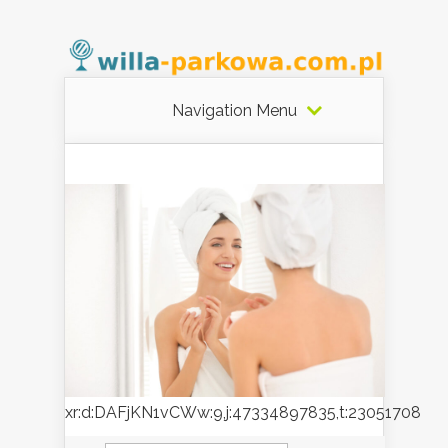
Navigation Menu
xr:d:DAFjKN1vCWw:9,j:47334897835,t:23051708
Szukaj: