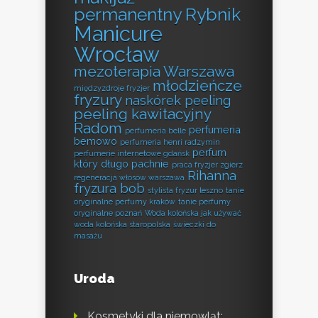
permanentny Rybnik
Manicure
Wrocław
mezoterapia Warszawa
młodzieńcze
międzyzdroje fryzjer
fryzury
naskórek peeling
peeling kawitacyjny
Radom
perfumeria
perfumeria belle
bemowo
perfumeria henri radzymin
perfum
perfumerie internetowe gdańsk
który długo pachnie
praca fryzjer zgierz
Rihanna
regeneracja włosów warszawa
fryzura bob
stylista fryzur leszno
tanie
oryginalne perfumy kraków
tanie perfumy
oryginalne poznań
Woda kolońska jak używać
woda kolońska staropolska
świeczki do
masażu
Uroda
Kosmetyki dla niemowląt: