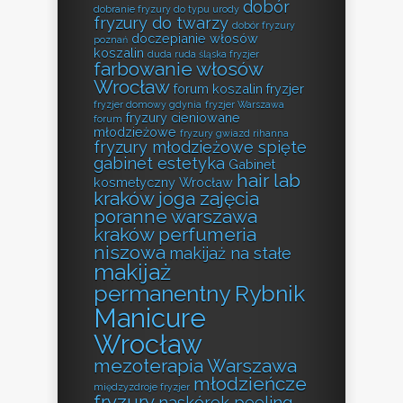
dobór
dobranie fryzury do typu urody
fryzury do twarzy
dobór fryzury
doczepianie włosów
poznań
koszalin
duda ruda śląska fryzjer
farbowanie włosów
Wrocław
forum koszalin fryzjer
fryzjer domowy gdynia
fryzjer Warszawa
fryzury cieniowane
forum
młodzieżowe
fryzury gwiazd rihanna
fryzury młodzieżowe spięte
gabinet estetyka
Gabinet
hair lab
kosmetyczny Wrocław
kraków
joga zajęcia
poranne warszawa
kraków perfumeria
niszowa
makijaż na stałe
makijaż
permanentny Rybnik
Manicure
Wrocław
mezoterapia Warszawa
młodzieńcze
międzyzdroje fryzjer
fryzury
naskórek peeling