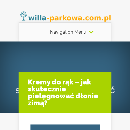
Navigation Menu
Kremy do rąk – jak
skutecznie
pielęgnować dłonie
zimą?