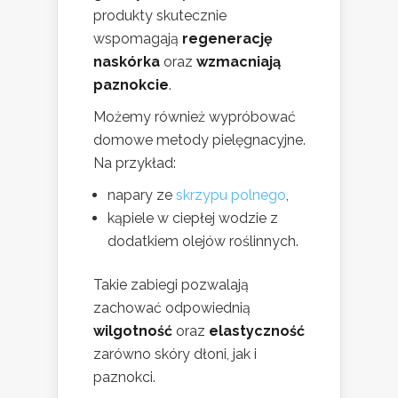
produkty skutecznie
wspomagają
regenerację
naskórka
oraz
wzmacniają
paznokcie
.
Możemy również wypróbować
domowe metody pielęgnacyjne.
Na przykład:
napary ze
skrzypu polnego
,
kąpiele w ciepłej wodzie z
dodatkiem olejów roślinnych.
Takie zabiegi pozwalają
zachować odpowiednią
wilgotność
oraz
elastyczność
zarówno skóry dłoni, jak i
paznokci.