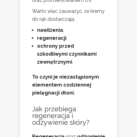
oraz promieniowaniem UV.
Warto więc zauważyć, że kremy
do rąk dostarczają:
nawilżenia
,
regeneracji
,
ochrony przed
szkodliwymi czynnikami
zewnętrznymi
.
To czyni je niezastąpionym
elementem codziennej
pielęgnacji dłoni.
Jak przebiega
regeneracja i
odżywienie skóry?
Regeneracja
oraz
odżywienie