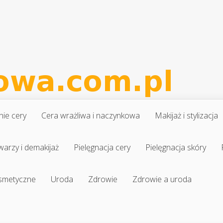
nie cery
Cera wrażliwa i naczynkowa
Makijaż i stylizacja
warzy i demakijaż
Pielęgnacja cery
Pielęgnacja skóry
osmetyczne
Uroda
Zdrowie
Zdrowie a uroda