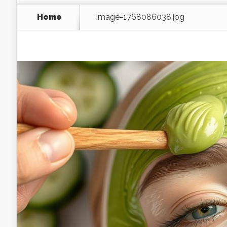
Home
image-1768086038.jpg