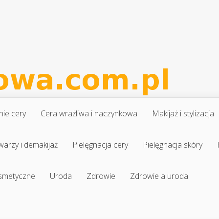
nie cery
Cera wrażliwa i naczynkowa
Makijaż i stylizacja
warzy i demakijaż
Pielęgnacja cery
Pielęgnacja skóry
osmetyczne
Uroda
Zdrowie
Zdrowie a uroda