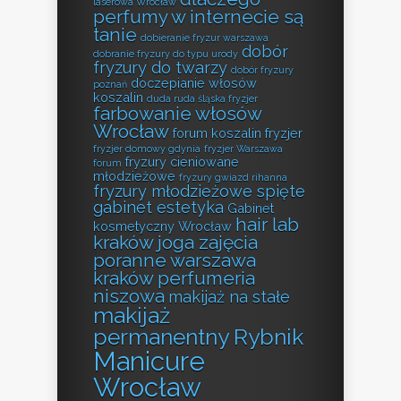
laserowa Wrocław
perfumy w internecie są
tanie
dobieranie fryzur warszawa
dobór
dobranie fryzury do typu urody
fryzury do twarzy
dobór fryzury
doczepianie włosów
poznań
koszalin
duda ruda śląska fryzjer
farbowanie włosów
Wrocław
forum koszalin fryzjer
fryzjer domowy gdynia
fryzjer Warszawa
fryzury cieniowane
forum
młodzieżowe
fryzury gwiazd rihanna
fryzury młodzieżowe spięte
gabinet estetyka
Gabinet
hair lab
kosmetyczny Wrocław
kraków
joga zajęcia
poranne warszawa
kraków perfumeria
niszowa
makijaż na stałe
makijaż
permanentny Rybnik
Manicure
Wrocław