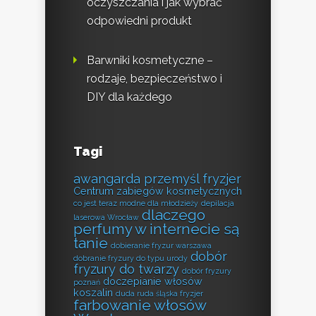
oczyszczania i jak wybrać
odpowiedni produkt
Barwniki kosmetyczne –
rodzaje, bezpieczeństwo i
DIY dla każdego
Tagi
awangarda przemyśl fryzjer
Centrum zabiegów kosmetycznych
co jest teraz modne dla młodzieży
depilacja
dlaczego
laserowa Wrocław
perfumy w internecie są
tanie
dobieranie fryzur warszawa
dobór
dobranie fryzury do typu urody
fryzury do twarzy
dobór fryzury
doczepianie włosów
poznań
koszalin
duda ruda śląska fryzjer
farbowanie włosów