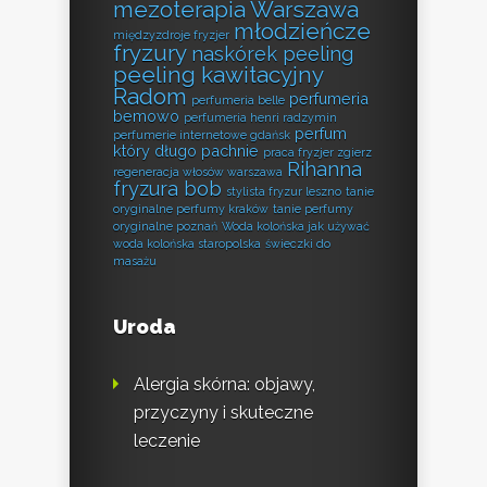
mezoterapia Warszawa
młodzieńcze
międzyzdroje fryzjer
fryzury
naskórek peeling
peeling kawitacyjny
Radom
perfumeria
perfumeria belle
bemowo
perfumeria henri radzymin
perfum
perfumerie internetowe gdańsk
który długo pachnie
praca fryzjer zgierz
Rihanna
regeneracja włosów warszawa
fryzura bob
stylista fryzur leszno
tanie
oryginalne perfumy kraków
tanie perfumy
oryginalne poznań
Woda kolońska jak używać
woda kolońska staropolska
świeczki do
masażu
Uroda
Alergia skórna: objawy,
przyczyny i skuteczne
leczenie