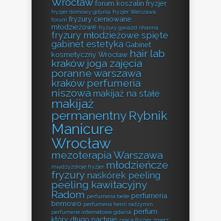
Wrocław
forum koszalin fryzjer
fryzjer domowy gdynia
fryzjer Warszawa
fryzury cieniowane
forum
młodzieżowe
fryzury gwiazd rihanna
fryzury młodzieżowe spięte
gabinet estetyka
Gabinet
hair lab
kosmetyczny Wrocław
kraków
joga zajęcia
poranne warszawa
kraków perfumeria
niszowa
makijaż na stałe
makijaż
permanentny Rybnik
Manicure
Wrocław
mezoterapia Warszawa
młodzieńcze
międzyzdroje fryzjer
fryzury
naskórek peeling
peeling kawitacyjny
Radom
perfumeria
perfumeria belle
bemowo
perfumeria henri radzymin
perfum
perfumerie internetowe gdańsk
który długo pachnie
praca fryzjer zgierz