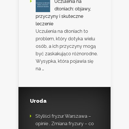
Uczulenia na
dłoniach: objawy,
przyczyny i skuteczne
leczenie
Uczulenia na dłoniach to
problem, który dotyka wielu
osób, a ich przyczyny mogą
być zaskakująco różnorodne.
Wysypka, która pojawia się
na …
Uroda
Styliści fryzur Warszawa –
opinie . Zmiana fryzury – co