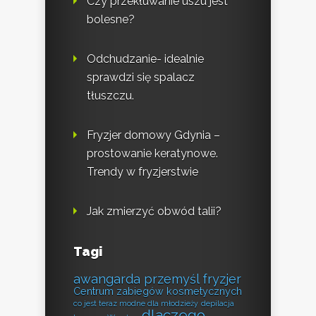
Czy przekłuwanie uszu jest
bolesne?
Odchudzanie- idealnie
sprawdzi się spalacz
tłuszczu.
Fryzjer domowy Gdynia –
prostowanie keratynowe.
Trendy w fryzjerstwie
Jak zmierzyć obwód talii?
Tagi
awangarda przemyśl fryzjer
Centrum zabiegów kosmetycznych
co jest teraz modne dla młodzieży
depilacja
dlaczego