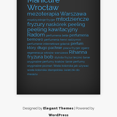
Wrocław
mezoterapia Warszawa
młodzieńcze
międzyzdroje fryzjer
fryzury
naskórek peeling
peeling kawitacyjny
Radom
perfumeria
perfumeria belle
bemowo
perfumeria henri radzymin
perfum
perfumerie internetowe gdańsk
który długo pachnie
praca fryzjer zgierz
Rihanna
regeneracja włosów warszawa
fryzura bob
stylista fryzur leszno
tanie
oryginalne perfumy kraków
tanie perfumy
oryginalne poznań
Woda kolońska jak używać
woda kolońska staropolska
świeczki do
masażu
Designed by
Elegant Themes
| Powered by
WordPress