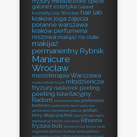
fryzury młodzieżowe spięte
gabinet estetyka
Gabinet
hair lab
kosmetyczny Wrocław
kraków
joga zajęcia
poranne warszawa
kraków perfumeria
niszowa
makijaż na stałe
makijaż
permanentny Rybnik
Manicure
Wrocław
mezoterapia Warszawa
młodzieńcze
międzyzdroje fryzjer
fryzury
naskórek peeling
peeling kawitacyjny
Radom
perfumeria
perfumeria belle
bemowo
perfumeria henri radzymin
perfum
perfumerie internetowe gdańsk
który długo pachnie
praca fryzjer zgierz
Rihanna
regeneracja włosów warszawa
fryzura bob
stylista fryzur leszno
tanie
oryginalne perfumy kraków
tanie perfumy
oryginalne poznań
Woda kolońska jak używać