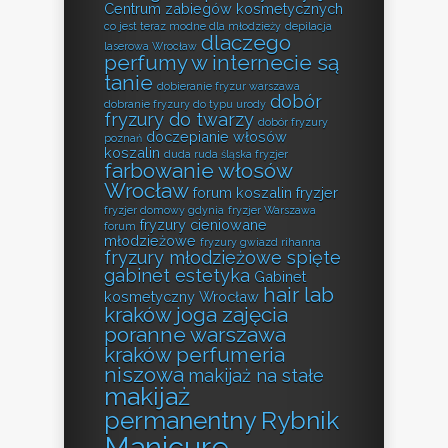
Centrum zabiegów kosmetycznych
co jest teraz modne dla młodzieży
depilacja
dlaczego
laserowa Wrocław
perfumy w internecie są
tanie
dobieranie fryzur warszawa
dobór
dobranie fryzury do typu urody
fryzury do twarzy
dobór fryzury
doczepianie włosów
poznań
koszalin
duda ruda śląska fryzjer
farbowanie włosów
Wrocław
forum koszalin fryzjer
fryzjer domowy gdynia
fryzjer Warszawa
fryzury cieniowane
forum
młodzieżowe
fryzury gwiazd rihanna
fryzury młodzieżowe spięte
gabinet estetyka
Gabinet
hair lab
kosmetyczny Wrocław
kraków
joga zajęcia
poranne warszawa
kraków perfumeria
niszowa
makijaż na stałe
makijaż
permanentny Rybnik
Manicure