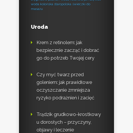
woda kolońska staropolska
świeczki do
masażu
Uroda
Krem z retinolem: jak
bezpiecznie zacząć i dobrać
go do potrzeb Twojej cery
Czy myć twarz przed
goleniem: jak prawidłowe
oczyszczanie zmniejsza
ryzyko podrażnień i zacięć
Trądzik grudkowo-krostkowy
u dorosłych – przyczyny,
objawy i leczenie