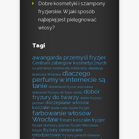
Dobre kosmetyki i szampony
fryzjerskie. W jaki sposób
najlepiej jest pielęgnować
włosy?
Tagi
awangarda przemyśl fryzjer
Centrum zabiegów kosmetycznych
co jest teraz modne dla młodzieży
depilacja
dlaczego
laserowa Wrocław
perfumy w internecie są
tanie
dobieranie fryzur warszawa
dobór
dobranie fryzury do typu urody
fryzury do twarzy
dobór fryzury
doczepianie włosów
poznań
koszalin
duda ruda śląska fryzjer
farbowanie włosów
Wrocław
forum koszalin fryzjer
fryzjer domowy gdynia
fryzjer Warszawa
fryzury cieniowane
forum
młodzieżowe
fryzury gwiazd rihanna