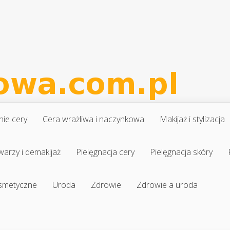
nie cery
Cera wrażliwa i naczynkowa
Makijaż i stylizacja
warzy i demakijaż
Pielęgnacja cery
Pielęgnacja skóry
osmetyczne
Uroda
Zdrowie
Zdrowie a uroda