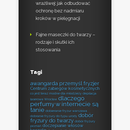
wrażliwej: jak odbudować
ochronę bez nadmiaru
kroków w pielęgnacji
Fajne maseczki do twarzy –
rodzaje i skutki ich
stosowania
Tagi
awangarda przemyśl fryzjer
Centrum zabiegów kosmetycznych
co jest teraz modne dla młodzieży
depilacja
dlaczego
laserowa Wrocław
perfumy w internecie są
tanie
dobieranie fryzur warszawa
dobór
dobranie fryzury do typu urody
fryzury do twarzy
dobór fryzury
doczepianie włosów
poznań