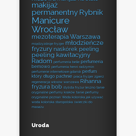
makijaż
permanentny Rybnik
Manicure
Wrocław
mezoterapia Warszawa
młodzieńcze
międzyzdroje fryzjer
fryzury
naskórek peeling
peeling kawitacyjny
Radom
perfumeria
perfumeria belle
bemowo
perfumeria henri radzymin
perfum
perfumerie internetowe gdańsk
który długo pachnie
praca fryzjer zgierz
Rihanna
regeneracja włosów warszawa
fryzura bob
stylista fryzur leszno
tanie
oryginalne perfumy kraków
tanie perfumy
oryginalne poznań
Woda kolońska jak używać
woda kolońska staropolska
świeczki do
masażu
Uroda