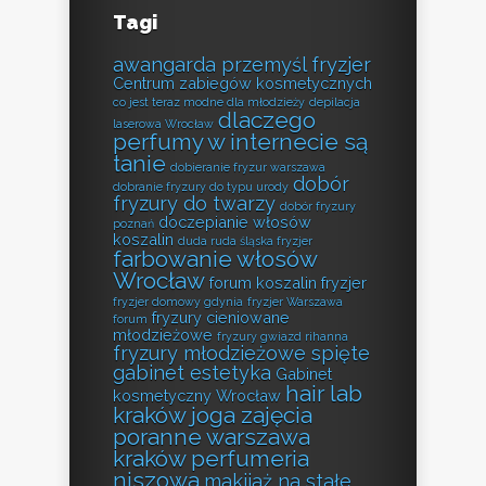
Tagi
awangarda przemyśl fryzjer
Centrum zabiegów kosmetycznych
co jest teraz modne dla młodzieży
depilacja
dlaczego
laserowa Wrocław
perfumy w internecie są
tanie
dobieranie fryzur warszawa
dobór
dobranie fryzury do typu urody
fryzury do twarzy
dobór fryzury
doczepianie włosów
poznań
koszalin
duda ruda śląska fryzjer
farbowanie włosów
Wrocław
forum koszalin fryzjer
fryzjer domowy gdynia
fryzjer Warszawa
fryzury cieniowane
forum
młodzieżowe
fryzury gwiazd rihanna
fryzury młodzieżowe spięte
gabinet estetyka
Gabinet
hair lab
kosmetyczny Wrocław
kraków
joga zajęcia
poranne warszawa
kraków perfumeria
niszowa
makijaż na stałe