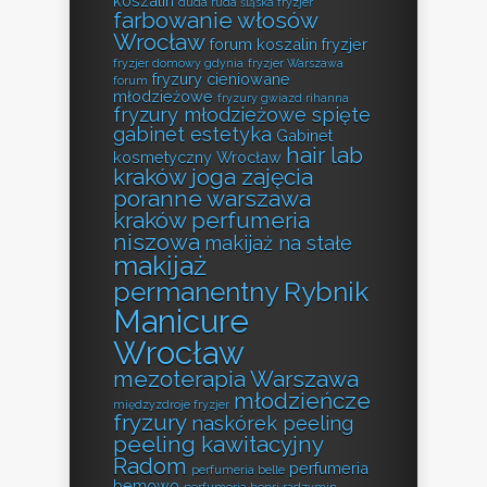
koszalin
duda ruda śląska fryzjer
farbowanie włosów
Wrocław
forum koszalin fryzjer
fryzjer domowy gdynia
fryzjer Warszawa
fryzury cieniowane
forum
młodzieżowe
fryzury gwiazd rihanna
fryzury młodzieżowe spięte
gabinet estetyka
Gabinet
hair lab
kosmetyczny Wrocław
kraków
joga zajęcia
poranne warszawa
kraków perfumeria
niszowa
makijaż na stałe
makijaż
permanentny Rybnik
Manicure
Wrocław
mezoterapia Warszawa
młodzieńcze
międzyzdroje fryzjer
fryzury
naskórek peeling
peeling kawitacyjny
Radom
perfumeria
perfumeria belle
bemowo
perfumeria henri radzymin