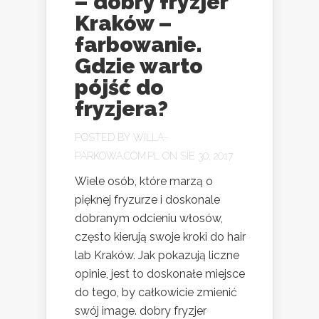
– dobry fryzjer
Kraków –
farbowanie.
Gdzie warto
pójść do
fryzjera?
POSTED BY
WILLA-
PARKOWA.COM.PL
ON SIE 30, 2017
Wiele osób, które marzą o
pięknej fryzurze i doskonale
dobranym odcieniu włosów,
często kierują swoje kroki do hair
lab Kraków. Jak pokazują liczne
opinie, jest to doskonałe miejsce
do tego, by całkowicie zmienić
swój image. dobry fryzjer