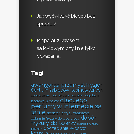
Jak wyćwiczyć biceps bez
sprzętu?
Preparat z kwasem
salicylowym czyli nie tylko
odkażanie…
Tagi
awangarda przemyśl fryzjer
Centrum zabiegów kosmetycznych
co jest teraz modne dla młodzieży
depilacja
dlaczego
laserowa Wrocław
perfumy w internecie są
tanie
dobieranie fryzur warszawa
dobór
dobranie fryzury do typu urody
fryzury do twarzy
dobór fryzury
doczepianie włosów
poznań
koszalin
duda ruda śląska fryzjer