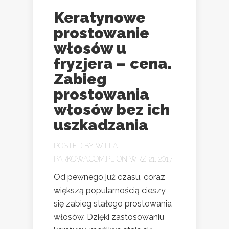
Keratynowe
prostowanie
włosów u
fryzjera – cena.
Zabieg
prostowania
włosów bez ich
uszkadzania
POSTED BY
WILLA-
PARKOWA.COM.PL
ON WRZ 21, 2017
Od pewnego już czasu, coraz
większą popularnością cieszy
się zabieg stałego prostowania
włosów. Dzięki zastosowaniu