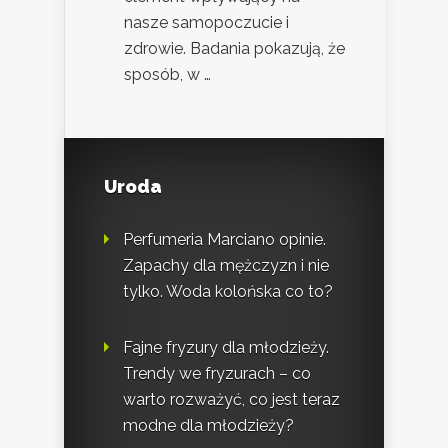
nasze samopoczucie i
zdrowie. Badania pokazują, że
sposób, w …
Uroda
Perfumeria Marciano opinie.
Zapachy dla mężczyzn i nie
tylko. Woda kolońska co to?
Fajne fryzury dla młodzieży.
Trendy we fryzurach – co
warto rozważyć, co jest teraz
modne dla młodzieży?