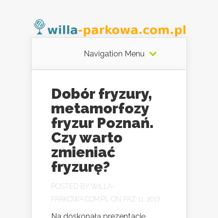
Navigation Menu
Dobór fryzury,
metamorfozy
fryzur Poznań.
Czy warto
zmieniać
fryzurę?
POSTED BY
WILLA-
PARKOWA.COM.PL
ON PAŹ 11, 2017
Na doskonałą prezentację