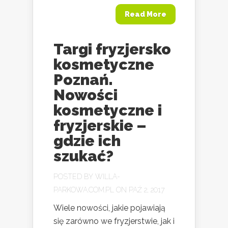
Read More
Targi fryzjersko
kosmetyczne
Poznań.
Nowości
kosmetyczne i
fryzjerskie –
gdzie ich
szukać?
POSTED BY
WILLA-
PARKOWA.COM.PL
ON PAŹ 2, 2017
Wiele nowości, jakie pojawiają
się zarówno we fryzjerstwie, jak i