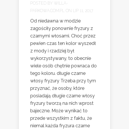
POSTED BY
WILLA-
PARKOWA.COM.PL
ON LIP 11, 2017
Od niedawna w modzie
zagościły ponownie fryzury z
czarnymi włosami. Choć przez
pewien czas ten kolor wyszedł
z mody i rzadziej był
wykorzystywany, to obecnie
wiele osób chętnie powraca do
tego koloru. długie czarne
włosy fryzury Trzeba przy tym
przyznać, że osoby, które
posiadają długie czarne włosy
fryzury tworzą na nich wprost
bajeczne. Może wynikać to
przede wszystkim z faktu, że
niemal każda fryzura czarne