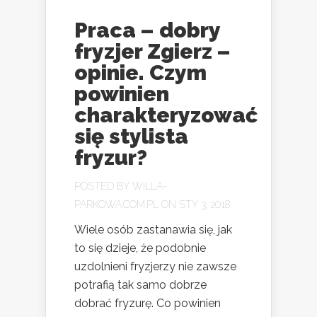
Praca – dobry
fryzjer Zgierz –
opinie. Czym
powinien
charakteryzować
się stylista
fryzur?
POSTED BY
WILLA-
PARKOWA.COM.PL
ON STY 3, 2018
Wiele osób zastanawia się, jak
to się dzieje, że podobnie
uzdolnieni fryzjerzy nie zawsze
potrafią tak samo dobrze
dobrać fryzurę. Co powinien