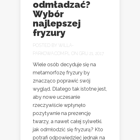
odmładzać?
Wybór
najlepszej
fryzury
POSTED BY
WILLA-
PARKOWA.COM.PL
ON GRU 21, 2017
Wiele osób decyduje się na
metamorfozę fryzury by
znacząco poprawić swój
wygląd. Dlatego tak istotne jest,
aby nowe uczesanie
rzeczywiście wpłynęło
pozytywnie na prezencję
twarzy, a nawet całej sylwetki.
jak odmłodzić się fryzurą? Kto
potrafi odpowiedzieć jednak na