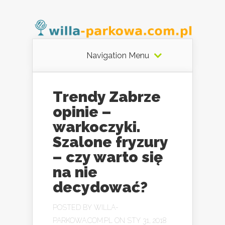
Navigation Menu
Trendy Zabrze
opinie –
warkoczyki.
Szalone fryzury
– czy warto się
na nie
decydować?
POSTED BY
WILLA-
PARKOWA.COM.PL
ON STY 31, 2018