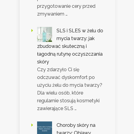
przygotowanie cery przed
zmywaniem …
SLS i SLES w żelu do
mycia twarzy: jak
zbudować skuteczną i
łagodną rutynę oczyszczania
skóry
Czy zdarzyło Ci się
odczuwać dyskomfort po
użyciu żelu do mycia twarzy?
Dla wielu osób, które
regularnie stosują kosmetyki
zawierające SLS …
Choroby skóry na
twarzy: Objawy,