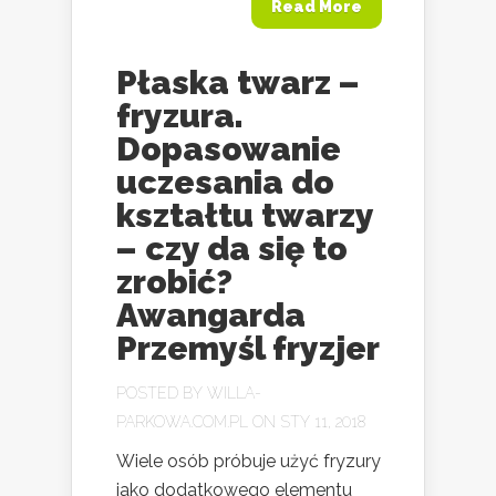
Read More
Płaska twarz –
fryzura.
Dopasowanie
uczesania do
kształtu twarzy
– czy da się to
zrobić?
Awangarda
Przemyśl fryzjer
POSTED BY
WILLA-
PARKOWA.COM.PL
ON STY 11, 2018
Wiele osób próbuje użyć fryzury
jako dodatkowego elementu