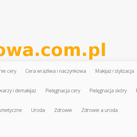
nie cery
Cera wrażliwa i naczynkowa
Makijaż i stylizacja
warzy i demakijaż
Pielęgnacja cery
Pielęgnacja skóry
osmetyczne
Uroda
Zdrowie
Zdrowie a uroda