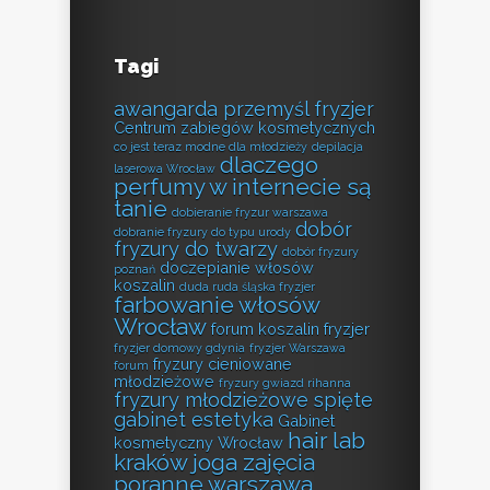
Tagi
awangarda przemyśl fryzjer
Centrum zabiegów kosmetycznych
co jest teraz modne dla młodzieży
depilacja
dlaczego
laserowa Wrocław
perfumy w internecie są
tanie
dobieranie fryzur warszawa
dobór
dobranie fryzury do typu urody
fryzury do twarzy
dobór fryzury
doczepianie włosów
poznań
koszalin
duda ruda śląska fryzjer
farbowanie włosów
Wrocław
forum koszalin fryzjer
fryzjer domowy gdynia
fryzjer Warszawa
fryzury cieniowane
forum
młodzieżowe
fryzury gwiazd rihanna
fryzury młodzieżowe spięte
gabinet estetyka
Gabinet
hair lab
kosmetyczny Wrocław
kraków
joga zajęcia
poranne warszawa