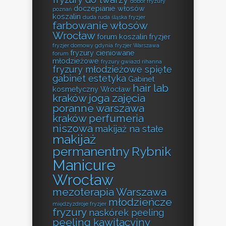
dobór fryzury
doczepianie włosów
poznań
koszalin
duda ruda śląska fryzjer
farbowanie włosów
Wrocław
forum koszalin fryzjer
fryzjer domowy gdynia
fryzjer Warszawa
fryzury cieniowane
forum
młodzieżowe
fryzury gwiazd rihanna
fryzury młodzieżowe spięte
gabinet estetyka
Gabinet
hair lab
kosmetyczny Wrocław
kraków
joga zajęcia
poranne warszawa
kraków perfumeria
niszowa
makijaż na stałe
makijaż
permanentny Rybnik
Manicure
Wrocław
mezoterapia Warszawa
młodzieńcze
międzyzdroje fryzjer
fryzury
naskórek peeling
peeling kawitacyjny