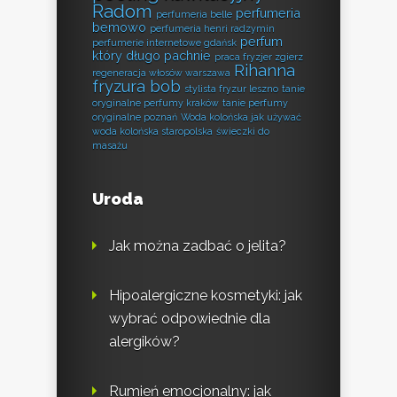
Radom
perfumeria
perfumeria belle
bemowo
perfumeria henri radzymin
perfum
perfumerie internetowe gdańsk
który długo pachnie
praca fryzjer zgierz
Rihanna
regeneracja włosów warszawa
fryzura bob
stylista fryzur leszno
tanie
oryginalne perfumy kraków
tanie perfumy
oryginalne poznań
Woda kolońska jak używać
woda kolońska staropolska
świeczki do
masażu
Uroda
Jak można zadbać o jelita?
Hipoalergiczne kosmetyki: jak
wybrać odpowiednie dla
alergików?
Rumień emocjonalny: jak