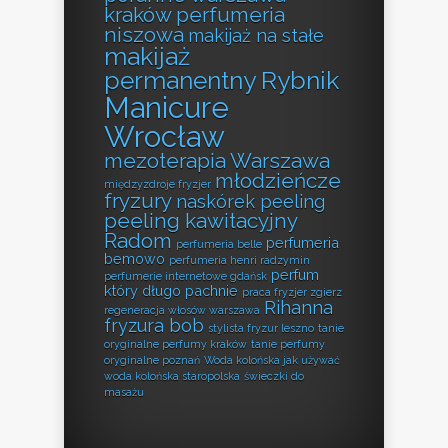
kraków perfumeria
niszowa
makijaż na stałe
makijaż
permanentny Rybnik
Manicure
Wrocław
mezoterapia Warszawa
młodzieńcze
międzyzdroje fryzjer
fryzury
naskórek peeling
peeling kawitacyjny
Radom
perfumeria
perfumeria belle
bemowo
perfumeria henri radzymin
perfum
perfumerie internetowe gdańsk
który długo pachnie
praca fryzjer zgierz
Rihanna
regeneracja włosów warszawa
fryzura bob
stylista fryzur leszno
tanie
oryginalne perfumy kraków
tanie perfumy
oryginalne poznań
Woda kolońska jak używać
woda kolońska staropolska
świeczki do
masażu