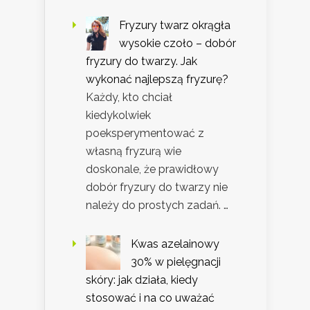
Fryzury twarz okrągła
wysokie czoło – dobór
fryzury do twarzy. Jak
wykonać najlepszą fryzurę?
Każdy, kto chciał
kiedykolwiek
poeksperymentować z
własną fryzurą wie
doskonale, że prawidłowy
dobór fryzury do twarzy nie
należy do prostych zadań. …
Kwas azelainowy
30% w pielęgnacji
skóry: jak działa, kiedy
stosować i na co uważać