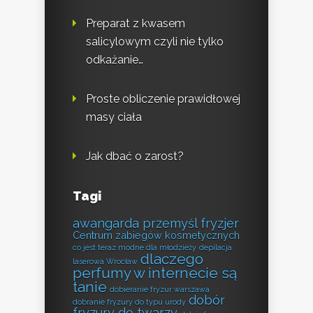
Preparat z kwasem
salicylowym czyli nie tylko
odkażanie…
Proste obliczenie prawidłowej
masy ciała
Jak dbać o zarost?
Tagi
awangarda przemyśl fryzjer
Centrum zabiegów kosmetycznych
co jest teraz modne dla młodzieży
depilacja
dlaczego
laserowa Wrocław
perfumy w internecie są
tanie
dobieranie fryzur warszawa
dobór
dobranie fryzury do typu urody
fryzury do twarzy