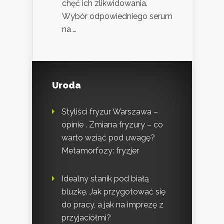
chęć ich zlikwidowania.
Wybór odpowiedniego serum
na …
Uroda
Styliści fryzur Warszawa –
opinie . Zmiana fryzury – co
warto wziąć pod uwagę?
Metamorfozy: fryzjer
Idealny stanik pod białą
bluzkę. Jak przygotować się
do pracy, a jak na imprezę z
przyjaciółmi?