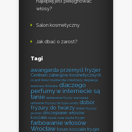
najlepiej jest pielęgnować
włosy?
Salon kosmetyczny
Jak dbać o zarost?
Tagi
awangarda przemyśl fryzjer
Centrum zabiegów kosmetycznych
co jest teraz modne dla młodzieży
depilacja
dlaczego
laserowa Wrocław
perfumy w internecie są
tanie
dobieranie fryzur warszawa
dobór
dobranie fryzury do typu urody
fryzury do twarzy
dobór fryzury
doczepianie włosów
poznań
koszalin
duda ruda śląska fryzjer
farbowanie włosów
Wrocław
forum koszalin fryzjer