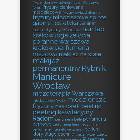
fryzjer domowy gdynia
fryzjer Warszawa
fryzury cieniowane
forum
młodzieżowe
fryzury gwiazd rihanna
fryzury młodzieżowe spięte
gabinet estetyka
Gabinet
hair lab
kosmetyczny Wrocław
kraków
joga zajęcia
poranne warszawa
kraków perfumeria
niszowa
makijaż na stałe
makijaż
permanentny Rybnik
Manicure
Wrocław
mezoterapia Warszawa
młodzieńcze
międzyzdroje fryzjer
fryzury
naskórek peeling
peeling kawitacyjny
Radom
perfumeria
perfumeria belle
bemowo
perfumeria henri radzymin
perfum
perfumerie internetowe gdańsk
który długo pachnie
praca fryzjer zgierz
Rihanna