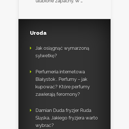
ulubione zapachy. W …
Uroda
Jak osiągnąć wymarzoną
sylwetkę?
Perfumeria internetowa
Białystok . Perfumy – jak
kupować? Które perfumy
zawierają feromony?
Damian Duda fryzjer Ruda
Śląska. Jakiego fryzjera warto
wybrać?