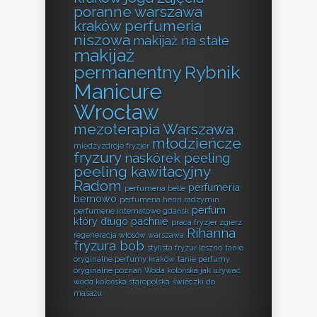
poranne warszawa
kraków perfumeria
niszowa
makijaż na stałe
makijaż
permanentny Rybnik
Manicure
Wrocław
mezoterapia Warszawa
młodzieńcze
międzyzdroje fryzjer
fryzury
naskórek peeling
peeling kawitacyjny
Radom
perfumeria
perfumeria belle
bemowo
perfumeria henri radzymin
perfum
perfumerie internetowe gdańsk
który długo pachnie
praca fryzjer zgierz
Rihanna
regeneracja włosów warszawa
fryzura bob
stylista fryzur leszno
tanie
oryginalne perfumy kraków
tanie perfumy
oryginalne poznań
Woda kolońska jak używać
woda kolońska staropolska
świeczki do
masażu