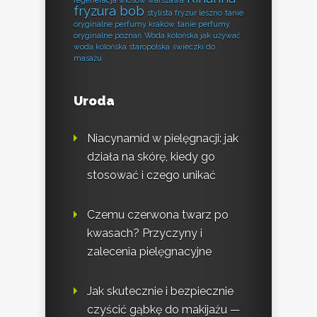
regeneracja włosów warszawa
fryzura bob
stylista fryzur leszno
tanie
oryginalne perfumy kraków
tanie perfumy
oryginalne poznań
Woda kolońska jak używać
woda kolońska staropolska
świeczki do
masażu
Uroda
Niacynamid w pielęgnacji: jak
działa na skórę, kiedy go
stosować i czego unikać
Czemu czerwona twarz po
kwasach? Przyczyny i
zalecenia pielęgnacyjne
Jak skutecznie i bezpiecznie
czyścić gąbkę do makijażu —