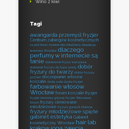
Wino z kiwi
Tagi
awangarda przemyśl fryzjer
Centrum zabiegów kosmetycznych
co jest teraz modne dla młodzieży
depilacja
dlaczego
laserowa Wrocław
perfumy w internecie są
tanie
dobieranie fryzur warszawa
dobór
dobranie fryzury do typu urody
fryzury do twarzy
dobór fryzury
doczepianie włosów
poznań
koszalin
duda ruda śląska fryzjer
farbowanie włosów
Wrocław
forum koszalin fryzjer
fryzjer domowy gdynia
fryzjer Warszawa
fryzury cieniowane
forum
młodzieżowe
fryzury gwiazd rihanna
fryzury młodzieżowe spięte
gabinet estetyka
Gabinet
hair lab
kosmetyczny Wrocław
kraków
joga zajęcia