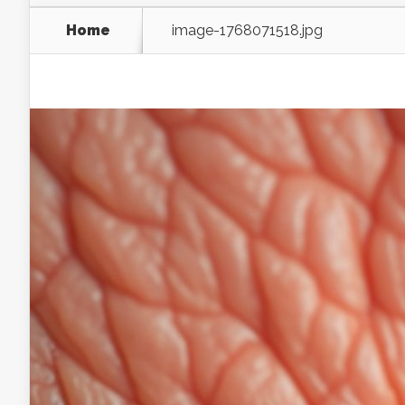
Home
image-1768071518.jpg