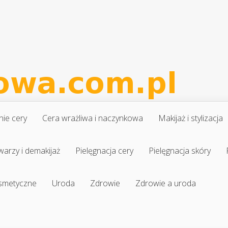
nie cery
Cera wrażliwa i naczynkowa
Makijaż i stylizacja
warzy i demakijaż
Pielęgnacja cery
Pielęgnacja skóry
osmetyczne
Uroda
Zdrowie
Zdrowie a uroda