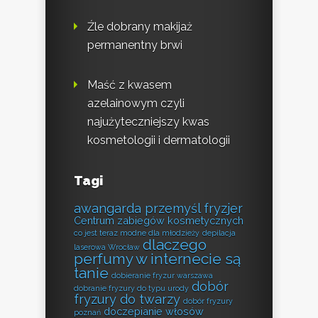
Źle dobrany makijaż
permanentny brwi
Maść z kwasem
azelainowym czyli
najużyteczniejszy kwas
kosmetologii i dermatologii
Tagi
awangarda przemyśl fryzjer
Centrum zabiegów kosmetycznych
co jest teraz modne dla młodzieży
depilacja
dlaczego
laserowa Wrocław
perfumy w internecie są
tanie
dobieranie fryzur warszawa
dobór
dobranie fryzury do typu urody
fryzury do twarzy
dobór fryzury
doczepianie włosów
poznań