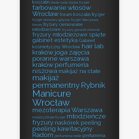
koszalin
duda ruda śląska fryzjer
farbowanie włosów
Wrocław
forum koszalin fryzjer
fryzjer domowy gdynia
fryzjer Warszawa
fryzury cieniowane
forum
młodzieżowe
fryzury gwiazd rihanna
fryzury młodzieżowe spięte
gabinet estetyka
Gabinet
hair lab
kosmetyczny Wrocław
kraków
joga zajęcia
poranne warszawa
kraków perfumeria
niszowa
makijaż na stałe
makijaż
permanentny Rybnik
Manicure
Wrocław
mezoterapia Warszawa
młodzieńcze
międzyzdroje fryzjer
fryzury
naskórek peeling
peeling kawitacyjny
Radom
perfumeria
perfumeria belle