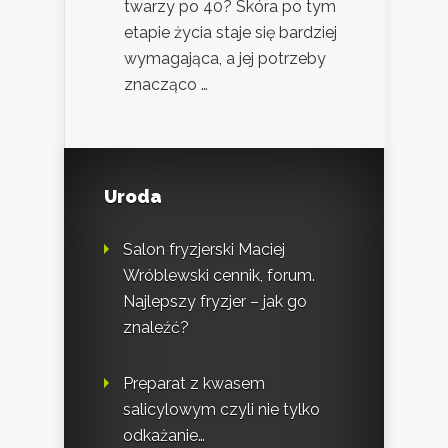
twarzy po 40? Skóra po tym
etapie życia staje się bardziej
wymagająca, a jej potrzeby
znacząco …
Uroda
Salon fryzjerski Maciej
Wróblewski cennik, forum.
Najlepszy fryzjer – jak go
znaleźć?
Preparat z kwasem
salicylowym czyli nie tylko
odkażanie…