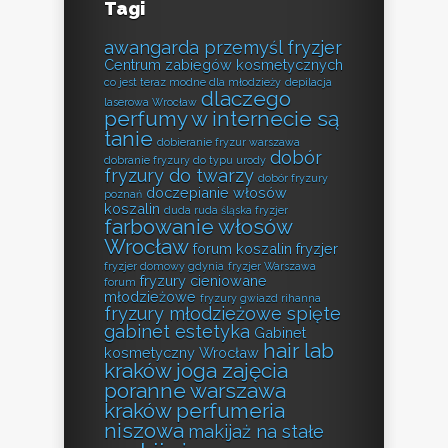
Tagi
awangarda przemyśl fryzjer
Centrum zabiegów kosmetycznych
co jest teraz modne dla młodzieży
depilacja
dlaczego
laserowa Wrocław
perfumy w internecie są
tanie
dobieranie fryzur warszawa
dobór
dobranie fryzury do typu urody
fryzury do twarzy
dobór fryzury
doczepianie włosów
poznań
koszalin
duda ruda śląska fryzjer
farbowanie włosów
Wrocław
forum koszalin fryzjer
fryzjer domowy gdynia
fryzjer Warszawa
fryzury cieniowane
forum
młodzieżowe
fryzury gwiazd rihanna
fryzury młodzieżowe spięte
gabinet estetyka
Gabinet
hair lab
kosmetyczny Wrocław
kraków
joga zajęcia
poranne warszawa
kraków perfumeria
niszowa
makijaż na stałe