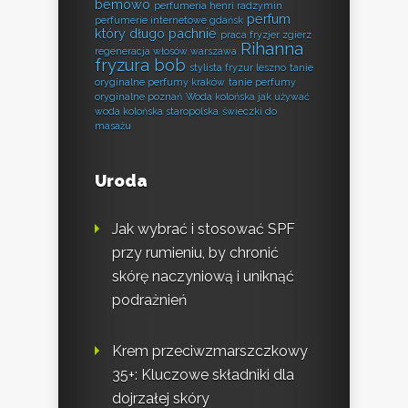
bemowo
perfumeria henri radzymin
perfum
perfumerie internetowe gdańsk
który długo pachnie
praca fryzjer zgierz
Rihanna
regeneracja włosów warszawa
fryzura bob
stylista fryzur leszno
tanie
oryginalne perfumy kraków
tanie perfumy
oryginalne poznań
Woda kolońska jak używać
woda kolońska staropolska
świeczki do
masażu
Uroda
Jak wybrać i stosować SPF
przy rumieniu, by chronić
skórę naczyniową i uniknąć
podrażnień
Krem przeciwzmarszczkowy
35+: Kluczowe składniki dla
dojrzałej skóry