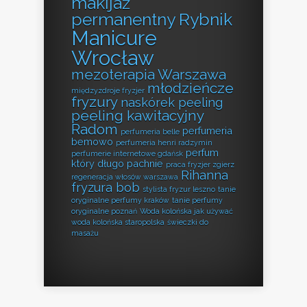
makijaż
permanentny Rybnik
Manicure
Wrocław
mezoterapia Warszawa
młodzieńcze
międzyzdroje fryzjer
fryzury
naskórek peeling
peeling kawitacyjny
Radom
perfumeria
perfumeria belle
bemowo
perfumeria henri radzymin
perfum
perfumerie internetowe gdańsk
który długo pachnie
praca fryzjer zgierz
Rihanna
regeneracja włosów warszawa
fryzura bob
stylista fryzur leszno
tanie
oryginalne perfumy kraków
tanie perfumy
oryginalne poznań
Woda kolońska jak używać
woda kolońska staropolska
świeczki do
masażu