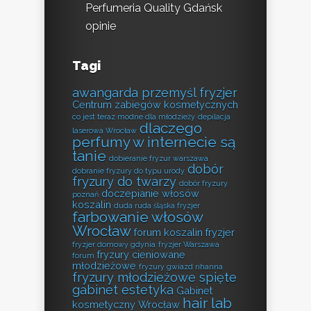
Perfumeria Quality Gdańsk
opinie
Tagi
awangarda przemyśl fryzjer
Centrum zabiegów kosmetycznych
co jest teraz modne dla młodzieży
depilacja
dlaczego
laserowa Wrocław
perfumy w internecie są
tanie
dobieranie fryzur warszawa
dobór
dobranie fryzury do typu urody
fryzury do twarzy
dobór fryzury
doczepianie włosów
poznań
koszalin
duda ruda śląska fryzjer
farbowanie włosów
Wrocław
forum koszalin fryzjer
fryzjer domowy gdynia
fryzjer Warszawa
fryzury cieniowane
forum
młodzieżowe
fryzury gwiazd rihanna
fryzury młodzieżowe spięte
gabinet estetyka
Gabinet
hair lab
kosmetyczny Wrocław