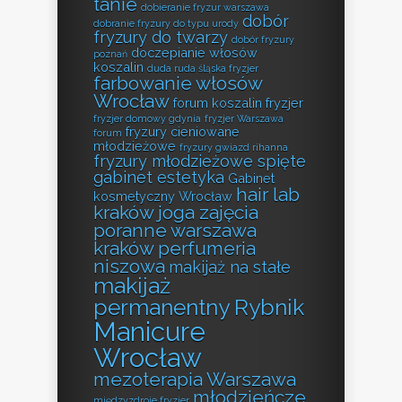
tanie
dobieranie fryzur warszawa
dobór
dobranie fryzury do typu urody
fryzury do twarzy
dobór fryzury
doczepianie włosów
poznań
koszalin
duda ruda śląska fryzjer
farbowanie włosów
Wrocław
forum koszalin fryzjer
fryzjer domowy gdynia
fryzjer Warszawa
fryzury cieniowane
forum
młodzieżowe
fryzury gwiazd rihanna
fryzury młodzieżowe spięte
gabinet estetyka
Gabinet
hair lab
kosmetyczny Wrocław
kraków
joga zajęcia
poranne warszawa
kraków perfumeria
niszowa
makijaż na stałe
makijaż
permanentny Rybnik
Manicure
Wrocław
mezoterapia Warszawa
młodzieńcze
międzyzdroje fryzjer