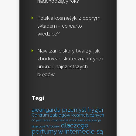
nadchodzący rok?
Polskie kosmetyki z dobrym
składem – co warto
wiedzieć?
Nawilżanie skóry twarzy: jak
zbudować skuteczną rutynę i
uniknąć najczęstszych
błędów
Tagi
awangarda przemyśl fryzjer
Centrum zabiegów kosmetycznych
co jest teraz modne dla młodzieży
depilacja
dlaczego
laserowa Wrocław
perfumy w internecie są