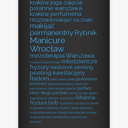
kraków
joga zajęcia
poranne warszawa
kraków perfumeria
niszowa
makijaż na stałe
makijaż
permanentny Rybnik
Manicure
Wrocław
mezoterapia Warszawa
młodzieńcze
międzyzdroje fryzjer
fryzury
naskórek peeling
peeling kawitacyjny
Radom
perfumeria
perfumeria belle
bemowo
perfumeria henri radzymin
perfum
perfumerie internetowe gdańsk
który długo pachnie
praca fryzjer zgierz
Rihanna
regeneracja włosów warszawa
fryzura bob
stylista fryzur leszno
tanie
oryginalne perfumy kraków
tanie perfumy
oryginalne poznań
Woda kolońska jak używać
woda kolońska staropolska
świeczki do
masażu