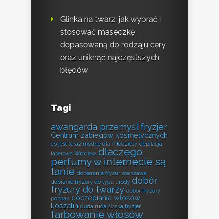
Glinka na twarz: jak wybrać i
stosować maseczkę
dopasowaną do rodzaju cery
oraz uniknąć najczęstszych
błędów
Tagi
awangarda przemyśl fryzjer
Centrum zabiegów kosmetycznych
co jest teraz modne dla młodzieży
depilacja
dlaczego
laserowa Wrocław
perfumy w internecie są
tanie
dobieranie fryzur warszawa
dobór
dobranie fryzury do typu urody
fryzury do twarzy
dobór fryzury
doczepianie włosów
poznań
koszalin
duda ruda śląska fryzjer
farbowanie włosów