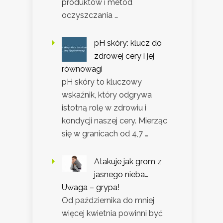
produktów i metod
oczyszczania …
pH skóry: klucz do
zdrowej cery i jej
równowagi
pH skóry to kluczowy
wskaźnik, który odgrywa
istotną rolę w zdrowiu i
kondycji naszej cery. Mierząc
się w granicach od 4,7 …
Atakuje jak grom z
jasnego nieba…
Uwaga – grypa!
Od października do mniej
więcej kwietnia powinni być