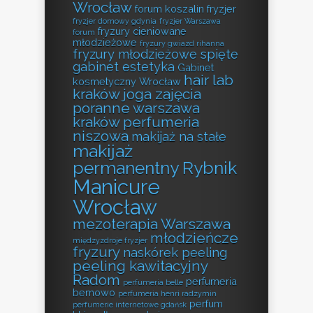
Wrocław
forum koszalin fryzjer
fryzjer domowy gdynia
fryzjer Warszawa
fryzury cieniowane
forum
młodzieżowe
fryzury gwiazd rihanna
fryzury młodzieżowe spięte
gabinet estetyka
Gabinet
hair lab
kosmetyczny Wrocław
kraków
joga zajęcia
poranne warszawa
kraków perfumeria
niszowa
makijaż na stałe
makijaż
permanentny Rybnik
Manicure
Wrocław
mezoterapia Warszawa
młodzieńcze
międzyzdroje fryzjer
fryzury
naskórek peeling
peeling kawitacyjny
Radom
perfumeria
perfumeria belle
bemowo
perfumeria henri radzymin
perfum
perfumerie internetowe gdańsk