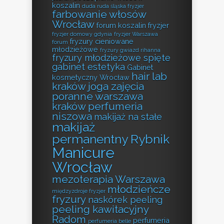
koszalin
duda ruda śląska fryzjer
farbowanie włosów
Wrocław
forum koszalin fryzjer
fryzjer domowy gdynia
fryzjer Warszawa
fryzury cieniowane
forum
młodzieżowe
fryzury gwiazd rihanna
fryzury młodzieżowe spięte
gabinet estetyka
Gabinet
hair lab
kosmetyczny Wrocław
kraków
joga zajęcia
poranne warszawa
kraków perfumeria
niszowa
makijaż na stałe
makijaż
permanentny Rybnik
Manicure
Wrocław
mezoterapia Warszawa
młodzieńcze
międzyzdroje fryzjer
fryzury
naskórek peeling
peeling kawitacyjny
Radom
perfumeria
perfumeria belle