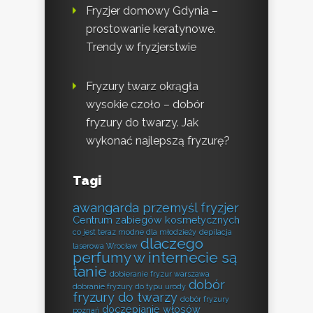
Fryzjer domowy Gdynia –
prostowanie keratynowe.
Trendy w fryzjerstwie
Fryzury twarz okrągła
wysokie czoło – dobór
fryzury do twarzy. Jak
wykonać najlepszą fryzurę?
Tagi
awangarda przemyśl fryzjer
Centrum zabiegów kosmetycznych
co jest teraz modne dla młodzieży
depilacja
dlaczego
laserowa Wrocław
perfumy w internecie są
tanie
dobieranie fryzur warszawa
dobór
dobranie fryzury do typu urody
fryzury do twarzy
dobór fryzury
doczepianie włosów
poznań