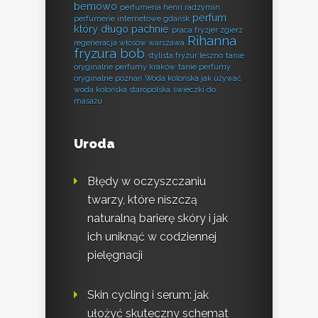
bemowo
perfumeria henri radzymin
perfum
perfumerie internetowe gdańsk
który długo pachnie
praca fryzjer zgierz
Rihanna
regeneracja włosów warszawa
fryzura bob
stylista fryzur leszno
tanie
oryginalne perfumy kraków
tanie perfumy
oryginalne poznań
Woda kolońska jak używać
woda kolońska staropolska
świeczki do
masażu
Uroda
Błędy w oczyszczaniu
twarzy, które niszczą
naturalną barierę skóry i jak
ich uniknąć w codziennej
pielęgnacji
Skin cycling i serum: jak
ułożyć skuteczny schemat