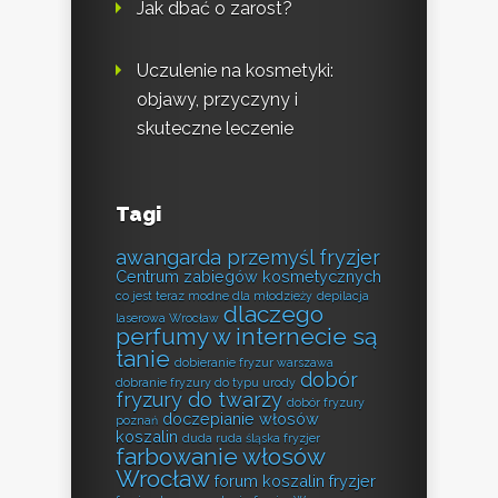
Jak dbać o zarost?
Uczulenie na kosmetyki:
objawy, przyczyny i
skuteczne leczenie
Tagi
awangarda przemyśl fryzjer
Centrum zabiegów kosmetycznych
co jest teraz modne dla młodzieży
depilacja
dlaczego
laserowa Wrocław
perfumy w internecie są
tanie
dobieranie fryzur warszawa
dobór
dobranie fryzury do typu urody
fryzury do twarzy
dobór fryzury
doczepianie włosów
poznań
koszalin
duda ruda śląska fryzjer
farbowanie włosów
Wrocław
forum koszalin fryzjer