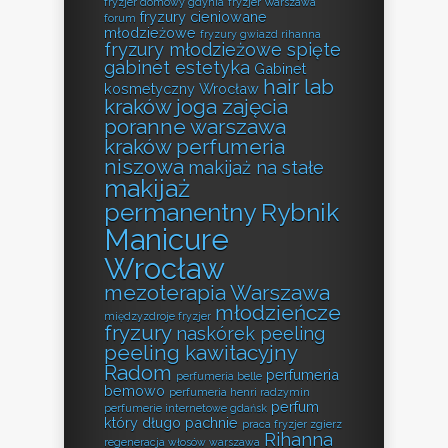
fryzjer domowy gdynia
fryzjer Warszawa
fryzury cieniowane
forum
młodzieżowe
fryzury gwiazd rihanna
fryzury młodzieżowe spięte
gabinet estetyka
Gabinet
hair lab
kosmetyczny Wrocław
kraków
joga zajęcia
poranne warszawa
kraków perfumeria
niszowa
makijaż na stałe
makijaż
permanentny Rybnik
Manicure
Wrocław
mezoterapia Warszawa
młodzieńcze
międzyzdroje fryzjer
fryzury
naskórek peeling
peeling kawitacyjny
Radom
perfumeria
perfumeria belle
bemowo
perfumeria henri radzymin
perfum
perfumerie internetowe gdańsk
który długo pachnie
praca fryzjer zgierz
Rihanna
regeneracja włosów warszawa