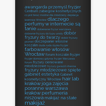
awangarda przemyśl fryzjer
Centrum zabiegów kosmetycznych
co jest teraz modne dla młodzieży
depilacja
dlaczego
laserowa Wrocław
perfumy w internecie są
tanie
dobieranie fryzur warszawa
dobór
dobranie fryzury do typu urody
fryzury do twarzy
dobór fryzury
doczepianie włosów
poznań
koszalin
duda ruda śląska fryzjer
farbowanie włosów
Wrocław
forum koszalin fryzjer
fryzjer domowy gdynia
fryzjer Warszawa
fryzury cieniowane
forum
młodzieżowe
fryzury gwiazd rihanna
fryzury młodzieżowe spięte
gabinet estetyka
Gabinet
hair lab
kosmetyczny Wrocław
kraków
joga zajęcia
poranne warszawa
kraków perfumeria
niszowa
makijaż na stałe
makijaż