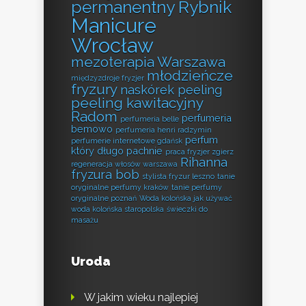
permanentny Rybnik
Manicure
Wrocław
mezoterapia Warszawa
młodzieńcze
międzyzdroje fryzjer
fryzury
naskórek peeling
peeling kawitacyjny
Radom
perfumeria
perfumeria belle
bemowo
perfumeria henri radzymin
perfum
perfumerie internetowe gdańsk
który długo pachnie
praca fryzjer zgierz
Rihanna
regeneracja włosów warszawa
fryzura bob
stylista fryzur leszno
tanie
oryginalne perfumy kraków
tanie perfumy
oryginalne poznań
Woda kolońska jak używać
woda kolońska staropolska
świeczki do
masażu
Uroda
W jakim wieku najlepiej