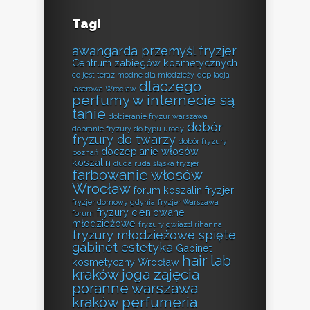
Tagi
awangarda przemyśl fryzjer
Centrum zabiegów kosmetycznych
co jest teraz modne dla młodzieży
depilacja
dlaczego
laserowa Wrocław
perfumy w internecie są
tanie
dobieranie fryzur warszawa
dobór
dobranie fryzury do typu urody
fryzury do twarzy
dobór fryzury
doczepianie włosów
poznań
koszalin
duda ruda śląska fryzjer
farbowanie włosów
Wrocław
forum koszalin fryzjer
fryzjer domowy gdynia
fryzjer Warszawa
fryzury cieniowane
forum
młodzieżowe
fryzury gwiazd rihanna
fryzury młodzieżowe spięte
gabinet estetyka
Gabinet
hair lab
kosmetyczny Wrocław
kraków
joga zajęcia
poranne warszawa
kraków perfumeria