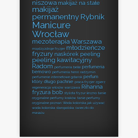
niszowa
makijaż na stałe
makijaż
permanentny Rybnik
Manicure
Wrocław
mezoterapia Warszawa
młodzieńcze
międzyzdroje fryzjer
fryzury
naskórek peeling
peeling kawitacyjny
Radom
perfumeria
perfumeria belle
bemowo
perfumeria henri radzymin
perfum
perfumerie internetowe gdańsk
który długo pachnie
praca fryzjer zgierz
Rihanna
regeneracja włosów warszawa
fryzura bob
stylista fryzur leszno
tanie
oryginalne perfumy kraków
tanie perfumy
oryginalne poznań
Woda kolońska jak używać
woda kolońska staropolska
świeczki do
masażu