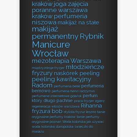
kraków
joga zajęcia
poranne warszawa
kraków perfumeria
niszowa
makijaż na stałe
makijaż
permanentny Rybnik
Manicure
Wrocław
mezoterapia Warszawa
młodzieńcze
międzyzdroje fryzjer
fryzury
naskórek peeling
peeling kawitacyjny
Radom
perfumeria
perfumeria belle
bemowo
perfumeria henri radzymin
perfum
perfumerie internetowe gdańsk
który długo pachnie
praca fryzjer zgierz
Rihanna
regeneracja włosów warszawa
fryzura bob
stylista fryzur leszno
tanie
oryginalne perfumy kraków
tanie perfumy
oryginalne poznań
Woda kolońska jak używać
woda kolońska staropolska
świeczki do
masażu