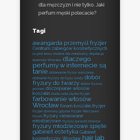
dla mężczyzn i nie tylko. Jaki
perfum męski polecacie?
Tagi
awangarda przemyśl fryzjer
Centrum zabiegów kosmetycznych
co jest teraz modne dla młodzieży
depilacja
dlaczego
laserowa Wrocław
perfumy w internecie są
tanie
dobieranie fryzur warszawa
dobór
dobranie fryzury do typu urody
fryzury do twarzy
dobór fryzury
doczepianie włosów
poznań
koszalin
duda ruda śląska fryzjer
farbowanie włosów
Wrocław
forum koszalin fryzjer
fryzjer domowy gdynia
fryzjer Warszawa
fryzury cieniowane
forum
młodzieżowe
fryzury gwiazd rihanna
fryzury młodzieżowe spięte
gabinet estetyka
Gabinet
hair lab
kosmetyczny Wrocław