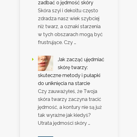
zadbać o jędrność skóry
Skóra szyi i dekoltu często
zdradza nasz wiek szybciej
niż twarz, a oznaki starzenia
w tych obszarach mogą być
frustrujące. Czy …
Jak zacząć ujędrniać
skórę twarzy:
skuteczne metody i pułapki
do uniknięcia na starcie
Czy zauważyłeś, że Twoja
skóra twarzy zaczyna tracić
jędrność, a kontury nie są już
tak wyraźne jak kiedyś?
Utrata jędrności skóry …