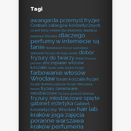
Tagi
awangarda przemyśl fryzjer
Centrum zabiegów kosmetycznych
co jest teraz modne dla młodzieży
depilacja
dlaczego
laserowa Wrocław
perfumy w internecie są
tanie
dobieranie fryzur warszawa
dobór
dobranie fryzury do typu urody
fryzury do twarzy
dobór fryzury
doczepianie włosów
poznań
koszalin
duda ruda śląska fryzjer
farbowanie włosów
Wrocław
forum koszalin fryzjer
fryzjer domowy gdynia
fryzjer Warszawa
fryzury cieniowane
forum
młodzieżowe
fryzury gwiazd rihanna
fryzury młodzieżowe spięte
gabinet estetyka
Gabinet
hair lab
kosmetyczny Wrocław
kraków
joga zajęcia
poranne warszawa
kraków perfumeria