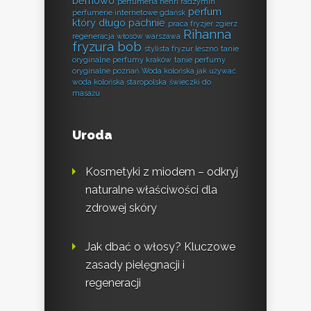
bemowo
perfumeria henri radzymin
perfum
perfumerie internetowe gdańsk
który długo pachnie
praca fryzjer zgierz
Rihanna
regeneracja włosów warszawa
fryzura bob
stylista fryzur leszno
tanie
oryginalne perfumy kraków
tanie perfumy
oryginalne poznań
Woda kolońska jak używać
woda kolońska staropolska
świeczki do
masażu
Uroda
Kosmetyki z miodem – odkryj
naturalne właściwości dla
zdrowej skóry
Jak dbać o włosy? Kluczowe
zasady pielęgnacji i
regeneracji