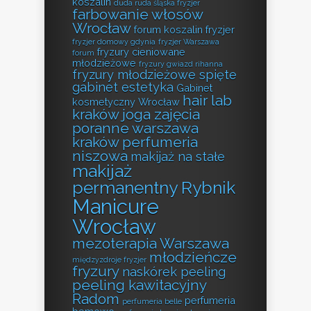
koszalin
duda ruda śląska fryzjer
farbowanie włosów
Wrocław
forum koszalin fryzjer
fryzjer domowy gdynia
fryzjer Warszawa
fryzury cieniowane
forum
młodzieżowe
fryzury gwiazd rihanna
fryzury młodzieżowe spięte
gabinet estetyka
Gabinet
hair lab
kosmetyczny Wrocław
kraków
joga zajęcia
poranne warszawa
kraków perfumeria
niszowa
makijaż na stałe
makijaż
permanentny Rybnik
Manicure
Wrocław
mezoterapia Warszawa
młodzieńcze
międzyzdroje fryzjer
fryzury
naskórek peeling
peeling kawitacyjny
Radom
perfumeria
perfumeria belle