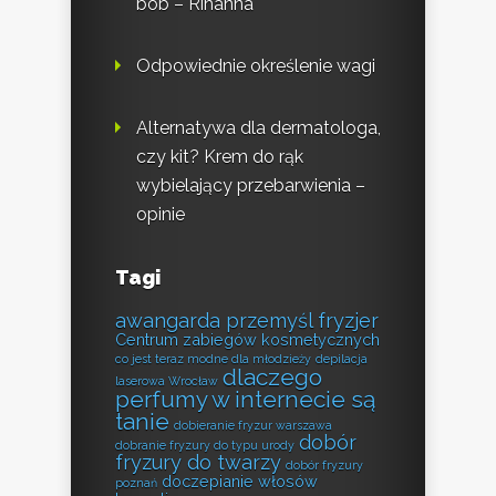
bob – Rihanna
Odpowiednie określenie wagi
Alternatywa dla dermatologa,
czy kit? Krem do rąk
wybielający przebarwienia –
opinie
Tagi
awangarda przemyśl fryzjer
Centrum zabiegów kosmetycznych
co jest teraz modne dla młodzieży
depilacja
dlaczego
laserowa Wrocław
perfumy w internecie są
tanie
dobieranie fryzur warszawa
dobór
dobranie fryzury do typu urody
fryzury do twarzy
dobór fryzury
doczepianie włosów
poznań