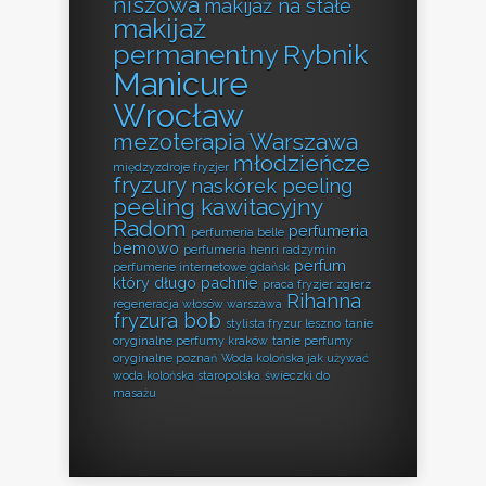
niszowa
makijaż na stałe
makijaż
permanentny Rybnik
Manicure
Wrocław
mezoterapia Warszawa
młodzieńcze
międzyzdroje fryzjer
fryzury
naskórek peeling
peeling kawitacyjny
Radom
perfumeria
perfumeria belle
bemowo
perfumeria henri radzymin
perfum
perfumerie internetowe gdańsk
który długo pachnie
praca fryzjer zgierz
Rihanna
regeneracja włosów warszawa
fryzura bob
stylista fryzur leszno
tanie
oryginalne perfumy kraków
tanie perfumy
oryginalne poznań
Woda kolońska jak używać
woda kolońska staropolska
świeczki do
masażu