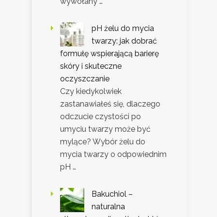
wywołany …
pH żelu do mycia
twarzy: jak dobrać
formułę wspierającą barierę
skóry i skuteczne
oczyszczanie
Czy kiedykolwiek
zastanawiałeś się, dlaczego
odczucie czystości po
umyciu twarzy może być
mylące? Wybór żelu do
mycia twarzy o odpowiednim
pH …
Bakuchiol –
naturalna