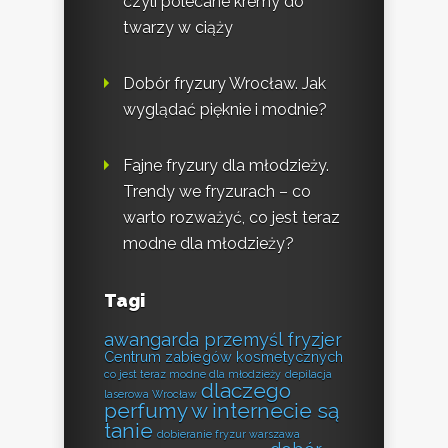
czyli polecane kremy do
twarzy w ciąży
Dobór fryzury Wrocław. Jak
wyglądać pięknie i modnie?
Fajne fryzury dla młodzieży.
Trendy we fryzurach – co
warto rozważyć, co jest teraz
modne dla młodzieży?
Tagi
awangarda przemyśl fryzjer
Centrum zabiegów kosmetycznych
co jest teraz modne dla młodzieży
depilacja
dlaczego
laserowa Wrocław
perfumy w internecie są
tanie
dobieranie fryzur warszawa