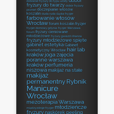
dobór
dobranie fryzury do typu urody
fryzury do twarzy
dobór fryzury
doczepianie włosów
poznań
koszalin
duda ruda śląska fryzjer
farbowanie włosów
Wrocław
forum koszalin fryzjer
fryzjer domowy gdynia
fryzjer Warszawa
fryzury cieniowane
forum
młodzieżowe
fryzury gwiazd rihanna
fryzury młodzieżowe spięte
gabinet estetyka
Gabinet
hair lab
kosmetyczny Wrocław
kraków
joga zajęcia
poranne warszawa
kraków perfumeria
niszowa
makijaż na stałe
makijaż
permanentny Rybnik
Manicure
Wrocław
mezoterapia Warszawa
młodzieńcze
międzyzdroje fryzjer
fryzury
naskórek peeling