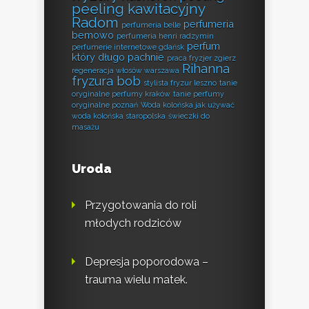
peeling kawitacyjny
Radom
perfumeria
perfumeria belle
bemowo
perfumeria henri radzymin
perfum
perfumerie internetowe gdańsk
który długo pachnie
praca fryzjer zgierz
Rihanna
regeneracja włosów warszawa
fryzura bob
stylista fryzur leszno
tanie
oryginalne perfumy kraków
tanie perfumy
oryginalne poznań
Woda kolońska jak używać
woda kolońska staropolska
świeczki do
masażu
Uroda
Przygotowania do roli
młodych rodziców
Depresja poporodowa –
trauma wielu matek.