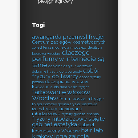
pielęgnacji cery
Tagi
awangarda przemyśl fryzjer
Centrum zabiegów kosmetycznych
co jest teraz modne dla młodzieży
depilacja
dlaczego
laserowa Wrocław
perfumy w internecie są
tanie
dobieranie fryzur warszawa
dobór
dobranie fryzury do typu urody
fryzury do twarzy
dobór fryzury
doczepianie włosów
poznań
koszalin
duda ruda śląska fryzjer
farbowanie włosów
Wrocław
forum koszalin fryzjer
fryzjer domowy gdynia
fryzjer Warszawa
fryzury cieniowane
forum
młodzieżowe
fryzury gwiazd rihanna
fryzury młodzieżowe spięte
gabinet estetyka
Gabinet
hair lab
kosmetyczny Wrocław
kraków
joga zajęcia