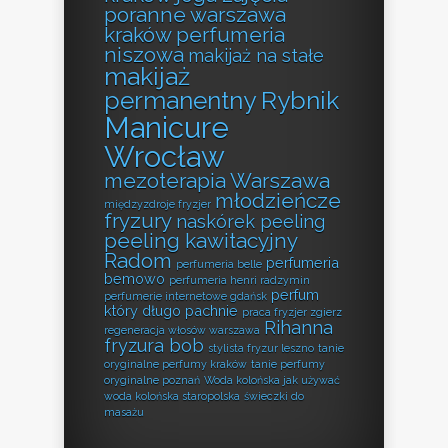
poranne warszawa
kraków perfumeria
niszowa
makijaż na stałe
makijaż
permanentny Rybnik
Manicure
Wrocław
mezoterapia Warszawa
młodzieńcze
międzyzdroje fryzjer
fryzury
naskórek peeling
peeling kawitacyjny
Radom
perfumeria
perfumeria belle
bemowo
perfumeria henri radzymin
perfum
perfumerie internetowe gdańsk
który długo pachnie
praca fryzjer zgierz
Rihanna
regeneracja włosów warszawa
fryzura bob
stylista fryzur leszno
tanie
oryginalne perfumy kraków
tanie perfumy
oryginalne poznań
Woda kolońska jak używać
woda kolońska staropolska
świeczki do
masażu