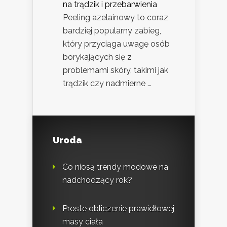
na trądzik i przebarwienia
Peeling azelainowy to coraz
bardziej popularny zabieg,
który przyciąga uwagę osób
borykających się z
problemami skóry, takimi jak
trądzik czy nadmierne …
Uroda
Co niosą trendy modowe na
nadchodzący rok?
Proste obliczenie prawidłowej
masy ciała