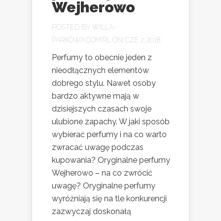
Wejherowo
POSTED BY
WILLA-
PARKOWA.COM.PL
ON CZE 2, 2018
Perfumy to obecnie jeden z
nieodłącznych elementów
dobrego stylu. Nawet osoby
bardzo aktywne mają w
dzisiejszych czasach swoje
ulubione zapachy. W jaki sposób
wybierać perfumy i na co warto
zwracać uwagę podczas
kupowania? Oryginalne perfumy
Wejherowo – na co zwrócić
uwagę? Oryginalne perfumy
wyróżniają się na tle konkurencji
zazwyczaj doskonałą