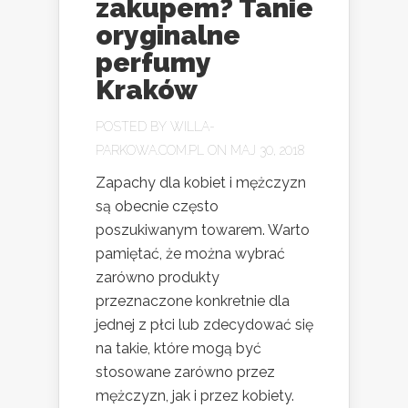
zakupem? Tanie
oryginalne
perfumy
Kraków
POSTED BY
WILLA-
PARKOWA.COM.PL
ON MAJ 30, 2018
Zapachy dla kobiet i mężczyzn
są obecnie często
poszukiwanym towarem. Warto
pamiętać, że można wybrać
zarówno produkty
przeznaczone konkretnie dla
jednej z płci lub zdecydować się
na takie, które mogą być
stosowane zarówno przez
mężczyzn, jak i przez kobiety.