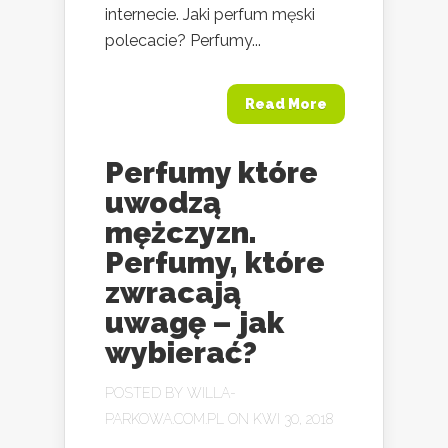
internecie. Jaki perfum męski
polecacie? Perfumy...
Read More
Perfumy które
uwodzą
mężczyzn.
Perfumy, które
zwracają
uwagę – jak
wybierać?
POSTED BY
WILLA-
PARKOWA.COM.PL
ON KWI 30, 2018