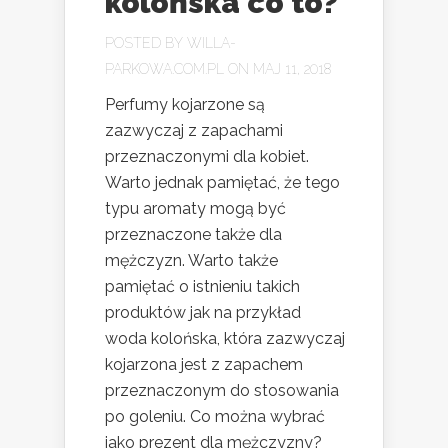
kolońska co to?
POSTED BY
WILLA-
PARKOWA.COM.PL
ON MAJ 11, 2018
Perfumy kojarzone są
zazwyczaj z zapachami
przeznaczonymi dla kobiet.
Warto jednak pamiętać, że tego
typu aromaty mogą być
przeznaczone także dla
mężczyzn. Warto także
pamiętać o istnieniu takich
produktów jak na przykład
woda kolońska, która zazwyczaj
kojarzona jest z zapachem
przeznaczonym do stosowania
po goleniu. Co można wybrać
jako prezent dla mężczyzny?