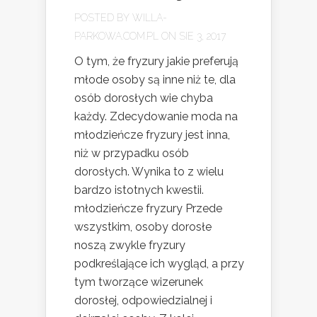
POSTED BY
WILLA-
PARKOWA.COM.PL
ON SIE 3, 2017
O tym, że fryzury jakie preferują
młode osoby są inne niż te, dla
osób dorosłych wie chyba
każdy. Zdecydowanie moda na
młodzieńcze fryzury jest inna,
niż w przypadku osób
dorosłych. Wynika to z wielu
bardzo istotnych kwestii.
młodzieńcze fryzury Przede
wszystkim, osoby dorosłe
noszą zwykle fryzury
podkreślające ich wygląd, a przy
tym tworzące wizerunek
dorosłej, odpowiedzialnej i