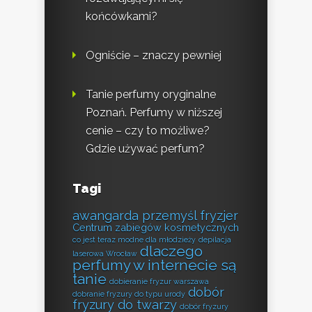
końcówkami?
Ogniście – znaczy pewniej
Tanie perfumy oryginalne
Poznań. Perfumy w niższej
cenie – czy to możliwe?
Gdzie używać perfum?
Tagi
awangarda przemyśl fryzjer
Centrum zabiegów kosmetycznych
co jest teraz modne dla młodzieży
depilacja
dlaczego
laserowa Wrocław
perfumy w internecie są
tanie
dobieranie fryzur warszawa
dobór
dobranie fryzury do typu urody
fryzury do twarzy
dobór fryzury