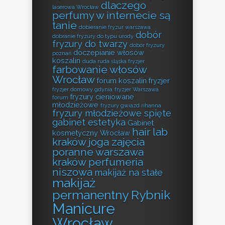
dlaczego
laserowa Wrocław
perfumy w internecie są
tanie
dobieranie fryzur warszawa
dobór
dobranie fryzury do typu urody
fryzury do twarzy
dobór fryzury
doczepianie włosów
poznań
koszalin
duda ruda śląska fryzjer
farbowanie włosów
Wrocław
forum koszalin fryzjer
fryzjer domowy gdynia
fryzjer Warszawa
fryzury cieniowane
forum
młodzieżowe
fryzury gwiazd rihanna
fryzury młodzieżowe spięte
gabinet estetyka
Gabinet
hair lab
kosmetyczny Wrocław
kraków
joga zajęcia
poranne warszawa
kraków perfumeria
niszowa
makijaż na stałe
makijaż
permanentny Rybnik
Manicure
Wrocław