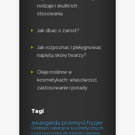
rodzaje i skutki ich
stosowania
Jak dbać o zarost?
Jak rozpoznać i pielęgnować
napiętą skórę twarzy?
Oleje roślinne w
kosmetykach: właściwości,
zastosowanie i porady
Tagi
awangarda przemyśl fryzjer
Centrum zabiegów kosmetycznych
co jest teraz modne dla młodzieży
depilacja