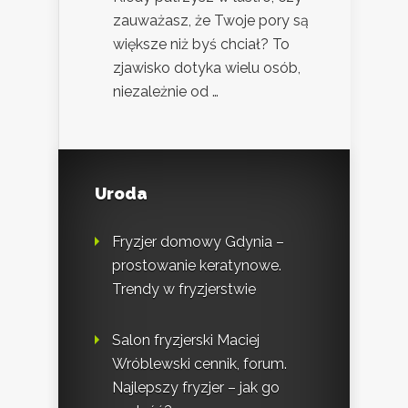
zauważasz, że Twoje pory są
większe niż byś chciał? To
zjawisko dotyka wielu osób,
niezależnie od …
Uroda
Fryzjer domowy Gdynia –
prostowanie keratynowe.
Trendy w fryzjerstwie
Salon fryzjerski Maciej
Wróblewski cennik, forum.
Najlepszy fryzjer – jak go