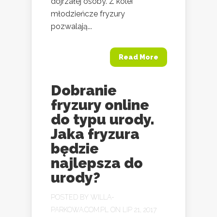
dojrzałej osoby. Z kolei
młodzieńcze fryzury
pozwalają...
Read More
Dobranie
fryzury online
do typu urody.
Jaka fryzura
będzie
najlepsza do
urody?
POSTED BY
WILLA-
PARKOWA.COM.PL
ON LIP 21, 2017