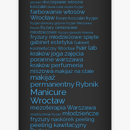
doczepianie włosów
poznań
koszalin
duda ruda śląska fryzjer
farbowanie włosów
Wrocław
forum koszalin fryzjer
fryzjer domowy gdynia
fryzjer Warszawa
fryzury cieniowane
forum
młodzieżowe
fryzury gwiazd rihanna
fryzury młodzieżowe spięte
gabinet estetyka
Gabinet
hair lab
kosmetyczny Wrocław
kraków
joga zajęcia
poranne warszawa
kraków perfumeria
niszowa
makijaż na stałe
makijaż
permanentny Rybnik
Manicure
Wrocław
mezoterapia Warszawa
młodzieńcze
międzyzdroje fryzjer
fryzury
naskórek peeling
peeling kawitacyjny