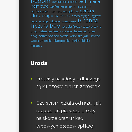
Radom
perfumeria
perfumeria belle
bemowo
perfumeria henri radzymin
perfum
perfumerie internetowe gdańsk
który długo pachnie
praca fryzjer zgierz
Rihanna
regeneracja włosów warszawa
fryzura bob
stylista fryzur leszno
tanie
oryginalne perfumy kraków
tanie perfumy
oryginalne poznań
Woda kolońska jak używać
woda kolońska staropolska
świeczki do
masażu
Uroda
Proteiny na włosy – dlaczego
są kluczowe dla ich zdrowia?
Czy serum działa od razu i jak
rozpoznać pierwsze efekty
na skórze oraz unikać
typowych błędów aplikacji