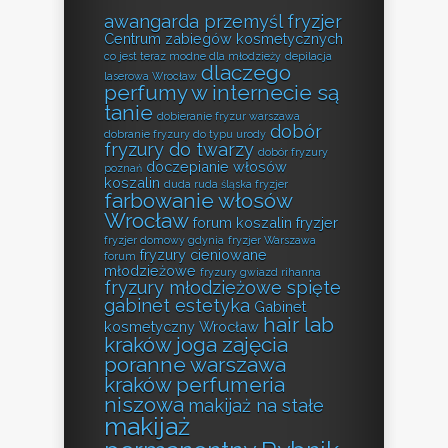
awangarda przemyśl fryzjer
Centrum zabiegów kosmetycznych
co jest teraz modne dla młodzieży
depilacja
dlaczego
laserowa Wrocław
perfumy w internecie są
tanie
dobieranie fryzur warszawa
dobór
dobranie fryzury do typu urody
fryzury do twarzy
dobór fryzury
doczepianie włosów
poznań
koszalin
duda ruda śląska fryzjer
farbowanie włosów
Wrocław
forum koszalin fryzjer
fryzjer domowy gdynia
fryzjer Warszawa
fryzury cieniowane
forum
młodzieżowe
fryzury gwiazd rihanna
fryzury młodzieżowe spięte
gabinet estetyka
Gabinet
hair lab
kosmetyczny Wrocław
kraków
joga zajęcia
poranne warszawa
kraków perfumeria
niszowa
makijaż na stałe
makijaż