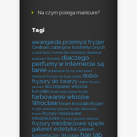
Na czym polega manicure?
Tagi
awangarda przemyśl fryzjer
Centrum zabiegów kosmetycznych
co jest teraz modne dla młodzieży
depilacja
dlaczego
laserowa Wrocław
perfumy w internecie są
tanie
dobieranie fryzur warszawa
dobór
dobranie fryzury do typu urody
fryzury do twarzy
dobór fryzury
doczepianie włosów
poznań
koszalin
duda ruda śląska fryzjer
farbowanie włosów
Wrocław
forum koszalin fryzjer
fryzjer domowy gdynia
fryzjer Warszawa
fryzury cieniowane
forum
młodzieżowe
fryzury gwiazd rihanna
fryzury młodzieżowe spięte
gabinet estetyka
Gabinet
hair lab
kosmetyczny Wrocław