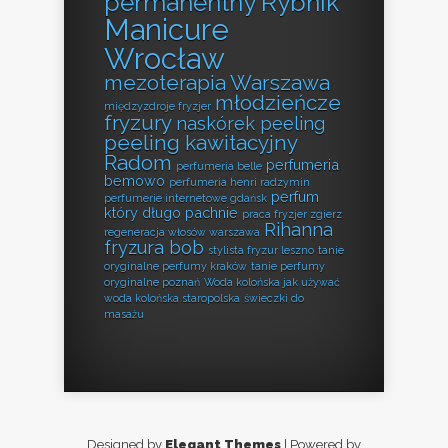
permanentny Rybnik
Manicure
Wrocław
mezoterapia Warszawa
młodzieńcze
międzyzdroje fryzjer
fryzury
naskórek peeling
peeling kawitacyjny
Radom
perfumeria
perfumeria belle
bemowo
perfumeria henri radzymin
perfum
perfumerie internetowe gdańsk
który długo pachnie
praca fryzjer zgierz
Rihanna
regeneracja włosów warszawa
fryzura bob
stylista fryzur leszno
tanie
oryginalne perfumy kraków
tanie perfumy
oryginalne poznań
Woda kolońska jak używać
woda kolońska staropolska
świeczki do
masażu
Designed by
Elegant Themes
| Powered by