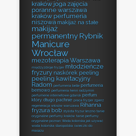
kraków
joga zajęcia
poranne warszawa
kraków perfumeria
niszowa
makijaż na stałe
makijaż
permanentny Rybnik
Manicure
Wrocław
mezoterapia Warszawa
młodzieńcze
międzyzdroje fryzjer
fryzury
naskórek peeling
peeling kawitacyjny
Radom
perfumeria
perfumeria belle
bemowo
perfumeria henri radzymin
perfum
perfumerie internetowe gdańsk
który długo pachnie
praca fryzjer zgierz
Rihanna
regeneracja włosów warszawa
fryzura bob
stylista fryzur leszno
tanie
oryginalne perfumy kraków
tanie perfumy
oryginalne poznań
Woda kolońska jak używać
woda kolońska staropolska
świeczki do
masażu