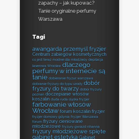
zapachy – jak kupować?
Tanie oryginalne perfumy
Warszawa
Tagi
awangarda przemyśl fryzjer
Centrum zabiegów kosmetycznych
co jest teraz modne dla młodzieży
depilacja
dlaczego
laserowa Wrocław
perfumy w internecie są
tanie
dobieranie fryzur warszawa
dobór
dobranie fryzury do typu urody
fryzury do twarzy
dobór fryzury
doczepianie włosów
poznań
koszalin
duda ruda śląska fryzjer
farbowanie włosów
Wrocław
forum koszalin fryzjer
fryzjer domowy gdynia
fryzjer Warszawa
fryzury cieniowane
forum
młodzieżowe
fryzury gwiazd rihanna
fryzury młodzieżowe spięte
gabinet estetyka
Gabinet