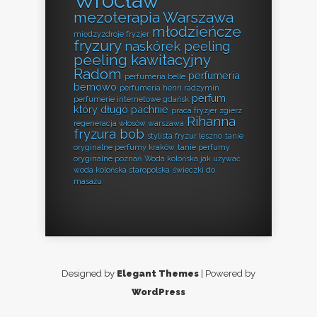
Wrocław
mezoterapia Warszawa
młodzieńcze
międzyzdroje fryzjer
fryzury
naskórek peeling
peeling kawitacyjny
Radom
perfumeria
perfumeria belle
bemowo
perfumeria henri radzymin
perfum
perfumerie internetowe gdańsk
który długo pachnie
praca fryzjer zgierz
Rihanna
regeneracja włosów warszawa
fryzura bob
stylista fryzur leszno
tanie
oryginalne perfumy kraków
tanie perfumy
oryginalne poznań
Woda kolońska jak używać
woda kolońska staropolska
świeczki do
masażu
Designed by
Elegant Themes
| Powered by
WordPress