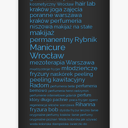
hair lab
kosmetyczny Wrocław
kraków
joga zajęcia
poranne warszawa
kraków perfumeria
niszowa
makijaż na stałe
makijaż
permanentny Rybnik
Manicure
Wrocław
mezoterapia Warszawa
młodzieńcze
międzyzdroje fryzjer
fryzury
naskórek peeling
peeling kawitacyjny
Radom
perfumeria
perfumeria belle
bemowo
perfumeria henri radzymin
perfum
perfumerie internetowe gdańsk
który długo pachnie
praca fryzjer zgierz
Rihanna
regeneracja włosów warszawa
fryzura bob
stylista fryzur leszno
tanie
oryginalne perfumy kraków
tanie perfumy
oryginalne poznań
Woda kolońska jak używać
woda kolońska staropolska
świeczki do