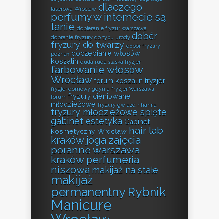
dlaczego
laserowa Wrocław
perfumy w internecie są
tanie
dobieranie fryzur warszawa
dobór
dobranie fryzury do typu urody
fryzury do twarzy
dobór fryzury
doczepianie włosów
poznań
koszalin
duda ruda śląska fryzjer
farbowanie włosów
Wrocław
forum koszalin fryzjer
fryzjer domowy gdynia
fryzjer Warszawa
fryzury cieniowane
forum
młodzieżowe
fryzury gwiazd rihanna
fryzury młodzieżowe spięte
gabinet estetyka
Gabinet
hair lab
kosmetyczny Wrocław
kraków
joga zajęcia
poranne warszawa
kraków perfumeria
niszowa
makijaż na stałe
makijaż
permanentny Rybnik
Manicure