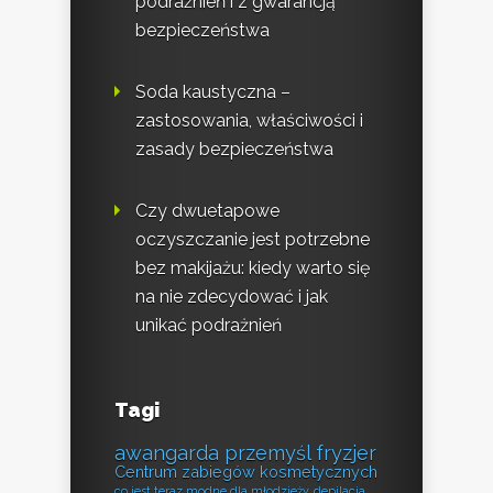
podrażnień i z gwarancją
bezpieczeństwa
Soda kaustyczna –
zastosowania, właściwości i
zasady bezpieczeństwa
Czy dwuetapowe
oczyszczanie jest potrzebne
bez makijażu: kiedy warto się
na nie zdecydować i jak
unikać podrażnień
Tagi
awangarda przemyśl fryzjer
Centrum zabiegów kosmetycznych
co jest teraz modne dla młodzieży
depilacja