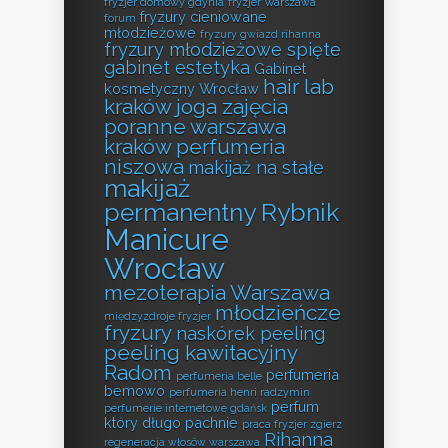
fryzjer domowy gdynia
fryzjer Warszawa
fryzury cieniowane
forum
młodzieżowe
fryzury gwiazd rihanna
fryzury młodzieżowe spięte
gabinet estetyka
Gabinet
hair lab
kosmetyczny Wrocław
kraków
joga zajęcia
poranne warszawa
kraków perfumeria
niszowa
makijaż na stałe
makijaż
permanentny Rybnik
Manicure
Wrocław
mezoterapia Warszawa
młodzieńcze
międzyzdroje fryzjer
fryzury
naskórek peeling
peeling kawitacyjny
Radom
perfumeria
perfumeria belle
bemowo
perfumeria henri radzymin
perfum
perfumerie internetowe gdańsk
który długo pachnie
praca fryzjer zgierz
Rihanna
regeneracja włosów warszawa