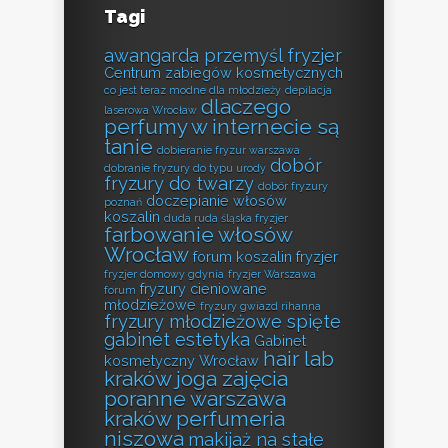
Tagi
awangarda przemyśl fryzjer
Centrum zabiegów kosmetycznych
co jest teraz modne dla młodzieży
depilacja
dlaczego
laserowa Wrocław
perfumy w internecie są
tanie
dobieranie fryzur warszawa
dobór
dobranie fryzury do typu urody
fryzury do twarzy
dobór fryzury
doczepianie włosów
poznań
koszalin
duda ruda śląska fryzjer
farbowanie włosów
Wrocław
forum koszalin fryzjer
fryzjer domowy gdynia
fryzjer Warszawa
fryzury cieniowane
forum
młodzieżowe
fryzury gwiazd rihanna
fryzury młodzieżowe spięte
gabinet estetyka
Gabinet
hair lab
kosmetyczny Wrocław
kraków
joga zajęcia
poranne warszawa
kraków perfumeria
niszowa
makijaż na stałe