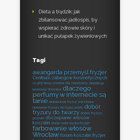
Dieta a trądzik: jak
zbilansować jadłospis, by
wspierać zdrowie skóry i
unikać pułapek żywieniowych
Tagi
awangarda przemyśl fryzjer
Centrum zabiegów kosmetycznych
co jest teraz modne dla młodzieży
depilacja
dlaczego
laserowa Wrocław
perfumy w internecie są
tanie
dobieranie fryzur warszawa
dobór
dobranie fryzury do typu urody
fryzury do twarzy
dobór fryzury
doczepianie włosów
poznań
koszalin
duda ruda śląska fryzjer
farbowanie włosów
Wrocław
forum koszalin fryzjer