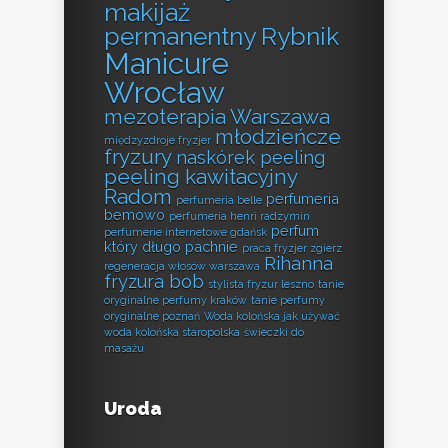
makijaż
permanentny Rybnik
Manicure
Wrocław
mezoterapia Warszawa
młodzieńcze
międzyzdroje fryzjer
fryzury
naskórek peeling
peeling kawitacyjny
Radom
perfumeria
perfumeria belle
bemowo
perfumeria henri radzymin
perfum
perfumerie internetowe gdańsk
który długo pachnie
praca fryzjer zgierz
Rihanna
regeneracja włosów warszawa
fryzura bob
stylista fryzur leszno
tanie
oryginalne perfumy kraków
tanie perfumy
oryginalne poznań
Woda kolońska jak używać
woda kolońska staropolska
świeczki do
masażu
Uroda