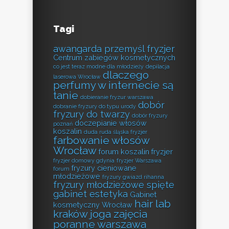
Tagi
awangarda przemyśl fryzjer
Centrum zabiegów kosmetycznych
co jest teraz modne dla młodzieży
depilacja
dlaczego
laserowa Wrocław
perfumy w internecie są
tanie
dobieranie fryzur warszawa
dobór
dobranie fryzury do typu urody
fryzury do twarzy
dobór fryzury
doczepianie włosów
poznań
koszalin
duda ruda śląska fryzjer
farbowanie włosów
Wrocław
forum koszalin fryzjer
fryzjer domowy gdynia
fryzjer Warszawa
fryzury cieniowane
forum
młodzieżowe
fryzury gwiazd rihanna
fryzury młodzieżowe spięte
gabinet estetyka
Gabinet
hair lab
kosmetyczny Wrocław
kraków
joga zajęcia
poranne warszawa