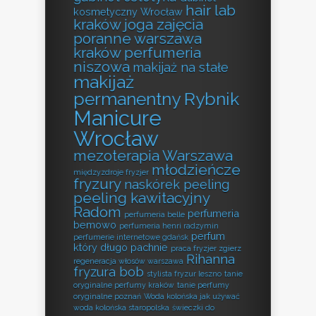
hair lab
kosmetyczny Wrocław
kraków
joga zajęcia
poranne warszawa
kraków perfumeria
niszowa
makijaż na stałe
makijaż
permanentny Rybnik
Manicure
Wrocław
mezoterapia Warszawa
młodzieńcze
międzyzdroje fryzjer
fryzury
naskórek peeling
peeling kawitacyjny
Radom
perfumeria
perfumeria belle
bemowo
perfumeria henri radzymin
perfum
perfumerie internetowe gdańsk
który długo pachnie
praca fryzjer zgierz
Rihanna
regeneracja włosów warszawa
fryzura bob
stylista fryzur leszno
tanie
oryginalne perfumy kraków
tanie perfumy
oryginalne poznań
Woda kolońska jak używać
woda kolońska staropolska
świeczki do