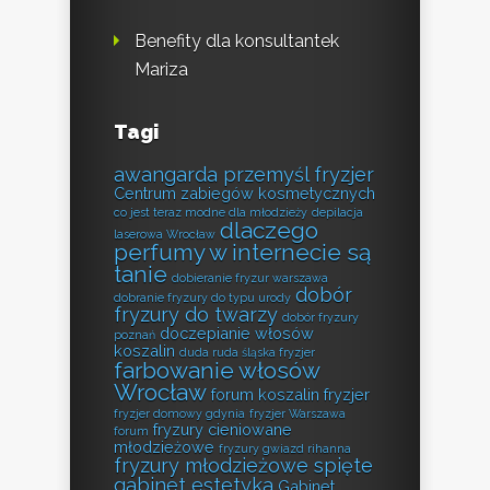
Benefity dla konsultantek
Mariza
Tagi
awangarda przemyśl fryzjer
Centrum zabiegów kosmetycznych
co jest teraz modne dla młodzieży
depilacja
dlaczego
laserowa Wrocław
perfumy w internecie są
tanie
dobieranie fryzur warszawa
dobór
dobranie fryzury do typu urody
fryzury do twarzy
dobór fryzury
doczepianie włosów
poznań
koszalin
duda ruda śląska fryzjer
farbowanie włosów
Wrocław
forum koszalin fryzjer
fryzjer domowy gdynia
fryzjer Warszawa
fryzury cieniowane
forum
młodzieżowe
fryzury gwiazd rihanna
fryzury młodzieżowe spięte
gabinet estetyka
Gabinet