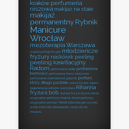
kraków perfumeria
niszowa
makijaż na stałe
makijaż
permanentny Rybnik
Manicure
Wrocław
mezoterapia Warszawa
młodzieńcze
międzyzdroje fryzjer
fryzury
naskórek peeling
peeling kawitacyjny
Radom
perfumeria
perfumeria belle
bemowo
perfumeria henri radzymin
perfum
perfumerie internetowe gdańsk
który długo pachnie
praca fryzjer zgierz
Rihanna
regeneracja włosów warszawa
fryzura bob
stylista fryzur leszno
tanie
oryginalne perfumy kraków
tanie perfumy
oryginalne poznań
Woda kolońska jak używać
woda kolońska staropolska
świeczki do
masażu