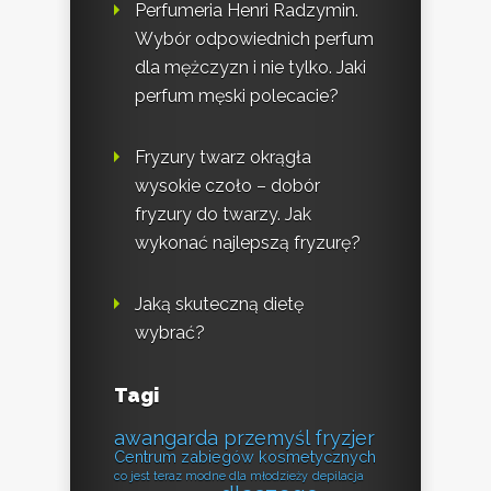
Perfumeria Henri Radzymin.
Wybór odpowiednich perfum
dla mężczyzn i nie tylko. Jaki
perfum męski polecacie?
Fryzury twarz okrągła
wysokie czoło – dobór
fryzury do twarzy. Jak
wykonać najlepszą fryzurę?
Jaką skuteczną dietę
wybrać?
Tagi
awangarda przemyśl fryzjer
Centrum zabiegów kosmetycznych
co jest teraz modne dla młodzieży
depilacja