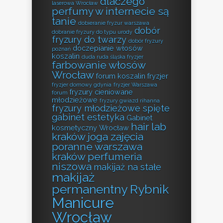
dlaczego
laserowa Wrocław
perfumy w internecie są
tanie
dobieranie fryzur warszawa
dobór
dobranie fryzury do typu urody
fryzury do twarzy
dobór fryzury
doczepianie włosów
poznań
koszalin
duda ruda śląska fryzjer
farbowanie włosów
Wrocław
forum koszalin fryzjer
fryzjer domowy gdynia
fryzjer Warszawa
fryzury cieniowane
forum
młodzieżowe
fryzury gwiazd rihanna
fryzury młodzieżowe spięte
gabinet estetyka
Gabinet
hair lab
kosmetyczny Wrocław
kraków
joga zajęcia
poranne warszawa
kraków perfumeria
niszowa
makijaż na stałe
makijaż
permanentny Rybnik
Manicure
Wrocław