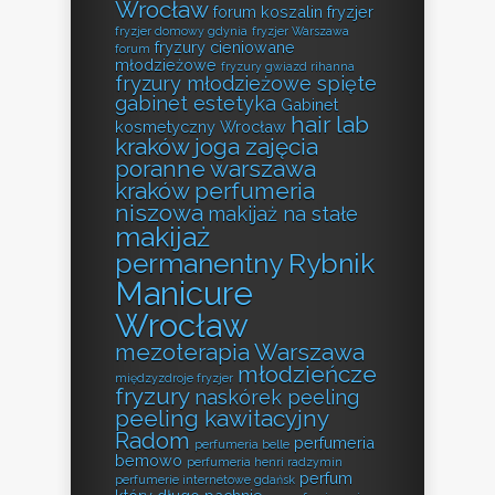
Wrocław
forum koszalin fryzjer
fryzjer domowy gdynia
fryzjer Warszawa
fryzury cieniowane
forum
młodzieżowe
fryzury gwiazd rihanna
fryzury młodzieżowe spięte
gabinet estetyka
Gabinet
hair lab
kosmetyczny Wrocław
kraków
joga zajęcia
poranne warszawa
kraków perfumeria
niszowa
makijaż na stałe
makijaż
permanentny Rybnik
Manicure
Wrocław
mezoterapia Warszawa
młodzieńcze
międzyzdroje fryzjer
fryzury
naskórek peeling
peeling kawitacyjny
Radom
perfumeria
perfumeria belle
bemowo
perfumeria henri radzymin
perfum
perfumerie internetowe gdańsk