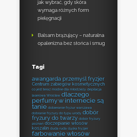
jak wybrać, gdy skóra
wymaga różnych form
pielęgnacji
Balsam brązujący – naturalna
opalenizna bez słońca i smug
Tagi
awangarda przemyśl fryzjer
Centrum zabiegów kosmetycznych
co jest teraz modne dla młodzieży
depilacja
dlaczego
laserowa Wrocław
perfumy w internecie są
tanie
dobieranie fryzur warszawa
dobór
dobranie fryzury do typu urody
fryzury do twarzy
dobór fryzury
doczepianie włosów
poznań
koszalin
duda ruda śląska fryzjer
farbowanie włosów