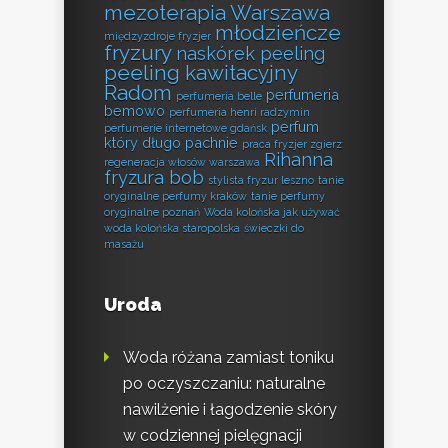
mezoterapia Warszawa
młodzieńcze
międzyzdroje fryzjer
fryzury
naskórek peeling
peeling kawitacyjny
Radom
perfumeria
perfumeria belle
bemowo
perfumeria henri radzymin
perfum
perfumerie internetowe gdańsk
który długo pachnie
praca fryzjer zgierz
Rihanna
regeneracja włosów warszawa
fryzura bob
stylista fryzur leszno
tanie
oryginalne perfumy kraków
tanie perfumy
oryginalne poznań
Woda kolońska jak używać
woda kolońska staropolska
świeczki do
masażu
Uroda
Woda różana zamiast toniku
po oczyszczaniu: naturalne
nawilżenie i łagodzenie skóry
w codziennej pielęgnacji