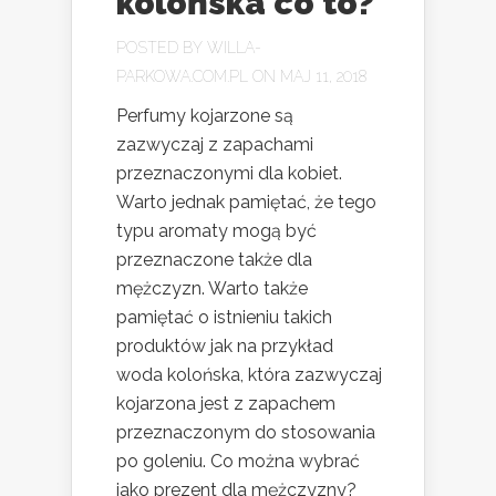
kolońska co to?
POSTED BY
WILLA-
PARKOWA.COM.PL
ON MAJ 11, 2018
Perfumy kojarzone są
zazwyczaj z zapachami
przeznaczonymi dla kobiet.
Warto jednak pamiętać, że tego
typu aromaty mogą być
przeznaczone także dla
mężczyzn. Warto także
pamiętać o istnieniu takich
produktów jak na przykład
woda kolońska, która zazwyczaj
kojarzona jest z zapachem
przeznaczonym do stosowania
po goleniu. Co można wybrać
jako prezent dla mężczyzny?