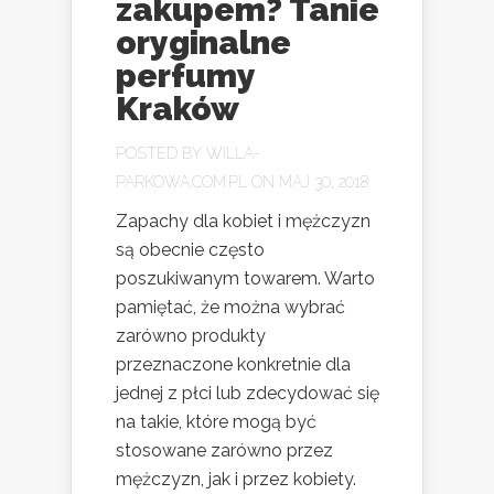
zakupem? Tanie
oryginalne
perfumy
Kraków
POSTED BY
WILLA-
PARKOWA.COM.PL
ON MAJ 30, 2018
Zapachy dla kobiet i mężczyzn
są obecnie często
poszukiwanym towarem. Warto
pamiętać, że można wybrać
zarówno produkty
przeznaczone konkretnie dla
jednej z płci lub zdecydować się
na takie, które mogą być
stosowane zarówno przez
mężczyzn, jak i przez kobiety.