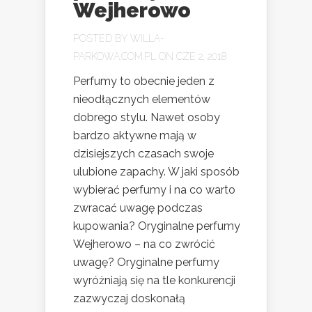
Wejherowo
POSTED BY
WILLA-
PARKOWA.COM.PL
ON CZE 2, 2018
Perfumy to obecnie jeden z
nieodłącznych elementów
dobrego stylu. Nawet osoby
bardzo aktywne mają w
dzisiejszych czasach swoje
ulubione zapachy. W jaki sposób
wybierać perfumy i na co warto
zwracać uwagę podczas
kupowania? Oryginalne perfumy
Wejherowo – na co zwrócić
uwagę? Oryginalne perfumy
wyróżniają się na tle konkurencji
zazwyczaj doskonałą