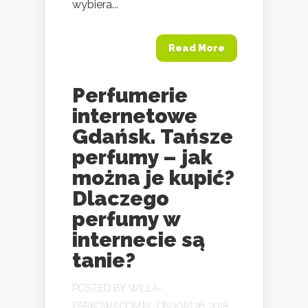
wybiera...
Read More
Perfumerie
internetowe
Gdańsk. Tańsze
perfumy – jak
można je kupić?
Dlaczego
perfumy w
internecie są
tanie?
POSTED BY
WILLA-
PARKOWA.COM.PL
ON KWI 26, 2018