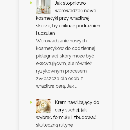
Jak stopniowo
wprowadzać nowe
kosmetyki przy wrażliwej
skórze, by uniknąć podrażnień
i uczuleń
Wprowadzanie nowych
kosmetyków do codziennej
pielęgnacji skóry może być
ekscytującym, ale również
ryzykownym procesem,
zwłaszcza dla osób z
wrażliwą cerą. Jak …
Krem nawilżający do
cery suchej: jak
wybrać formułę i zbudować
skuteczną rutynę