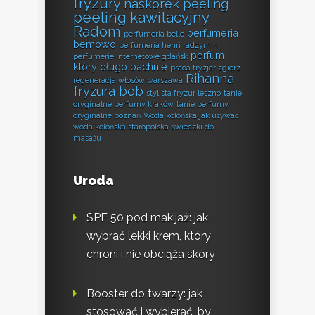
fryzury
naskórek peeling
peeling kawitacyjny
Radom
perfumeria
perfumeria belle
bemowo
perfumeria henri radzymin
perfum
perfumerie internetowe gdańsk
który długo pachnie
praca fryzjer zgierz
Rihanna
regeneracja włosów warszawa
fryzura bob
stylista fryzur leszno
tanie
oryginalne perfumy kraków
tanie perfumy
oryginalne poznań
Woda kolońska jak używać
woda kolońska staropolska
świeczki do
masażu
Uroda
SPF 50 pod makijaż: jak
wybrać lekki krem, który
chroni i nie obciąża skóry
Booster do twarzy: jak
stosować i wybierać, by