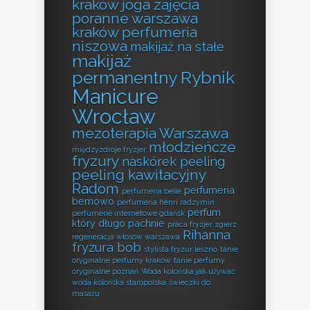
kraków
joga zajęcia
poranne warszawa
kraków perfumeria
niszowa
makijaż na stałe
makijaż
permanentny Rybnik
Manicure
Wrocław
mezoterapia Warszawa
młodzieńcze
międzyzdroje fryzjer
fryzury
naskórek peeling
peeling kawitacyjny
Radom
perfumeria
perfumeria belle
bemowo
perfumeria henri radzymin
perfum
perfumerie internetowe gdańsk
który długo pachnie
praca fryzjer zgierz
Rihanna
regeneracja włosów warszawa
fryzura bob
stylista fryzur leszno
tanie
oryginalne perfumy kraków
tanie perfumy
oryginalne poznań
Woda kolońska jak używać
woda kolońska staropolska
świeczki do
masażu