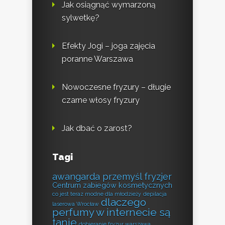
Jak osiągnąć wymarzoną
sylwetkę?
Efekty Jogi – joga zajęcia
poranne Warszawa
Nowoczesne fryzury – długie
czarne włosy fryzury
Jak dbać o zarost?
Tagi
awangarda przemyśl fryzjer
Centrum zabiegów kosmetycznych
co jest teraz modne dla młodzieży
depilacja
dlaczego
laserowa Wrocław
perfumy w internecie są
tanie
dobieranie fryzur warszawa