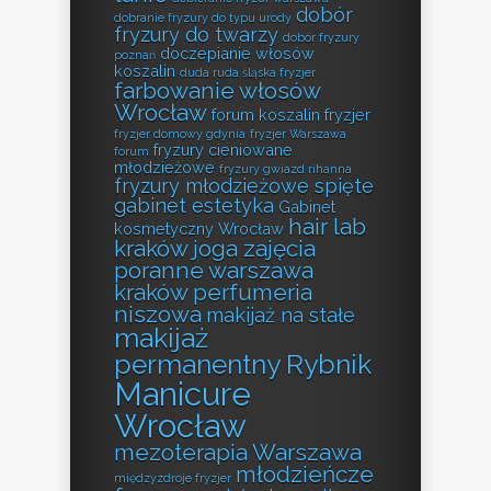
dobór
dobranie fryzury do typu urody
fryzury do twarzy
dobór fryzury
doczepianie włosów
poznań
koszalin
duda ruda śląska fryzjer
farbowanie włosów
Wrocław
forum koszalin fryzjer
fryzjer domowy gdynia
fryzjer Warszawa
fryzury cieniowane
forum
młodzieżowe
fryzury gwiazd rihanna
fryzury młodzieżowe spięte
gabinet estetyka
Gabinet
hair lab
kosmetyczny Wrocław
kraków
joga zajęcia
poranne warszawa
kraków perfumeria
niszowa
makijaż na stałe
makijaż
permanentny Rybnik
Manicure
Wrocław
mezoterapia Warszawa
młodzieńcze
międzyzdroje fryzjer