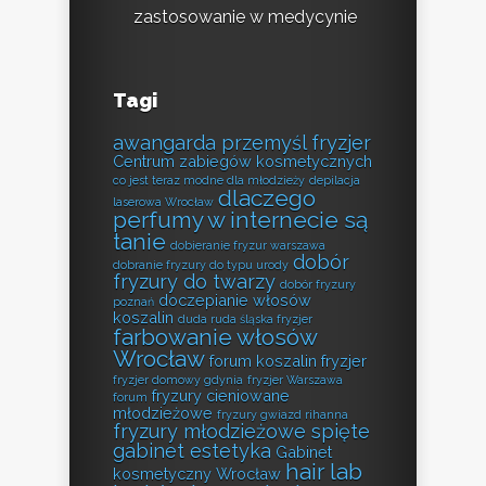
zastosowanie w medycynie
Tagi
awangarda przemyśl fryzjer
Centrum zabiegów kosmetycznych
co jest teraz modne dla młodzieży
depilacja
dlaczego
laserowa Wrocław
perfumy w internecie są
tanie
dobieranie fryzur warszawa
dobór
dobranie fryzury do typu urody
fryzury do twarzy
dobór fryzury
doczepianie włosów
poznań
koszalin
duda ruda śląska fryzjer
farbowanie włosów
Wrocław
forum koszalin fryzjer
fryzjer domowy gdynia
fryzjer Warszawa
fryzury cieniowane
forum
młodzieżowe
fryzury gwiazd rihanna
fryzury młodzieżowe spięte
gabinet estetyka
Gabinet
hair lab
kosmetyczny Wrocław