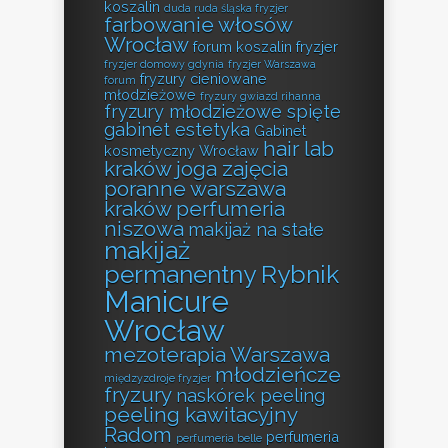
koszalin
duda ruda śląska fryzjer
farbowanie włosów
Wrocław
forum koszalin fryzjer
fryzjer domowy gdynia
fryzjer Warszawa
fryzury cieniowane
forum
młodzieżowe
fryzury gwiazd rihanna
fryzury młodzieżowe spięte
gabinet estetyka
Gabinet
hair lab
kosmetyczny Wrocław
kraków
joga zajęcia
poranne warszawa
kraków perfumeria
niszowa
makijaż na stałe
makijaż
permanentny Rybnik
Manicure
Wrocław
mezoterapia Warszawa
młodzieńcze
międzyzdroje fryzjer
fryzury
naskórek peeling
peeling kawitacyjny
Radom
perfumeria
perfumeria belle