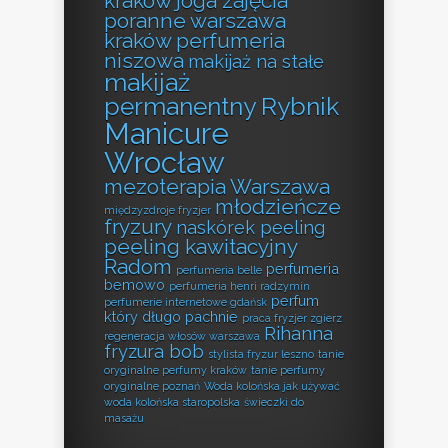
kraków
joga zajęcia
poranne warszawa
kraków perfumeria
niszowa
makijaż na stałe
makijaż
permanentny Rybnik
Manicure
Wrocław
mezoterapia Warszawa
młodzieńcze
międzyzdroje fryzjer
fryzury
naskórek peeling
peeling kawitacyjny
Radom
perfumeria
perfumeria belle
bemowo
perfumeria henri radzymin
perfum
perfumerie internetowe gdańsk
który długo pachnie
praca fryzjer zgierz
Rihanna
regeneracja włosów warszawa
fryzura bob
stylista fryzur leszno
tanie
oryginalne perfumy kraków
tanie perfumy
oryginalne poznań
Woda kolońska jak używać
woda kolońska staropolska
świeczki do
masażu