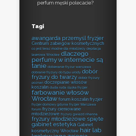
perfum męski polecacie?
Tagi
awangarda przemyśl fryzjer
Centrum zabiegów kosmetycznych
co jest teraz modne dla młodzieży
depilacja
dlaczego
laserowa Wrocław
perfumy w internecie są
tanie
dobieranie fryzur warszawa
dobór
dobranie fryzury do typu urody
fryzury do twarzy
dobór fryzury
doczepianie włosów
poznań
koszalin
duda ruda śląska fryzjer
farbowanie włosów
Wrocław
forum koszalin fryzjer
fryzjer domowy gdynia
fryzjer Warszawa
fryzury cieniowane
forum
młodzieżowe
fryzury gwiazd rihanna
fryzury młodzieżowe spięte
gabinet estetyka
Gabinet
hair lab
kosmetyczny Wrocław