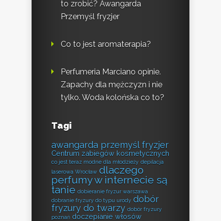
to zrobić? Awangarda
Przemyśl fryzjer
Co to jest aromaterapia?
Perfumeria Marciano opinie.
Zapachy dla mężczyzn i nie
tylko. Woda kolońska co to?
Tagi
awangarda przemyśl fryzjer
Centrum zabiegów kosmetycznych
co jest teraz modne dla młodzieży
depilacja
dlaczego
laserowa Wrocław
perfumy w internecie są
tanie
dobieranie fryzur warszawa
dobór
dobranie fryzury do typu urody
fryzury do twarzy
dobór fryzury
doczepianie włosów
poznań