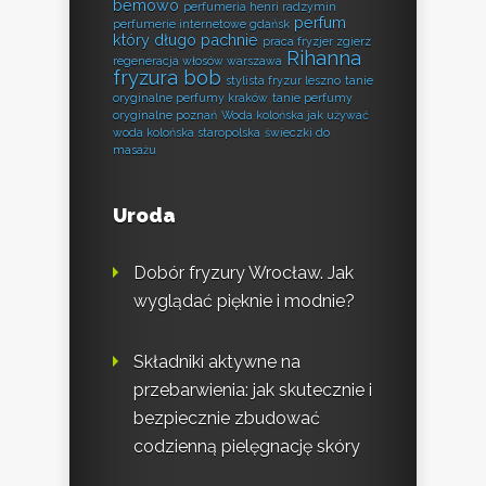
bemowo
perfumeria henri radzymin
perfum
perfumerie internetowe gdańsk
który długo pachnie
praca fryzjer zgierz
Rihanna
regeneracja włosów warszawa
fryzura bob
stylista fryzur leszno
tanie
oryginalne perfumy kraków
tanie perfumy
oryginalne poznań
Woda kolońska jak używać
woda kolońska staropolska
świeczki do
masażu
Uroda
Dobór fryzury Wrocław. Jak
wyglądać pięknie i modnie?
Składniki aktywne na
przebarwienia: jak skutecznie i
bezpiecznie zbudować
codzienną pielęgnację skóry