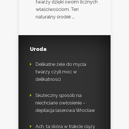
twarzy dzięki swoim licznych
właściwościom. Ten
naturalny środek …
Uroda
Delikatne żele do mycia
twarzy czyli moc w
delikatności
Skuteczny sposób na
niechciane owłosienie –
depilacja laserowa Wrocław
Ach, ta skóra w trakcie ciąży