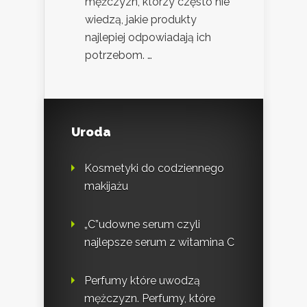
mężczyzn, którzy często nie
wiedzą, jakie produkty
najlepiej odpowiadają ich
potrzebom. …
Uroda
Kosmetyki do codziennego
makijażu
„C”udowne serum czyli
najlepsze serum z witamina C
Perfumy które uwodzą
mężczyzn. Perfumy, które