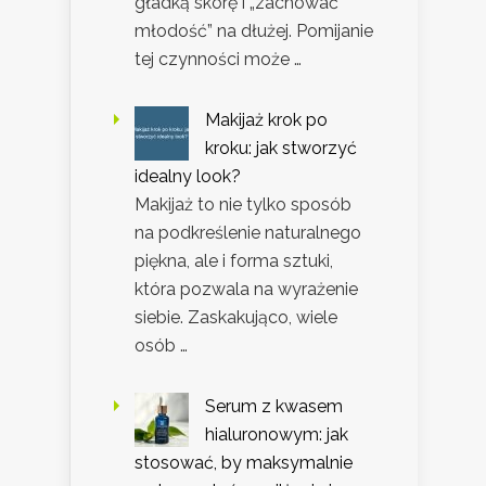
gładką skórę i „zachować
młodość” na dłużej. Pomijanie
tej czynności może …
Makijaż krok po
kroku: jak stworzyć
idealny look?
Makijaż to nie tylko sposób
na podkreślenie naturalnego
piękna, ale i forma sztuki,
która pozwala na wyrażenie
siebie. Zaskakująco, wiele
osób …
Serum z kwasem
hialuronowym: jak
stosować, by maksymalnie