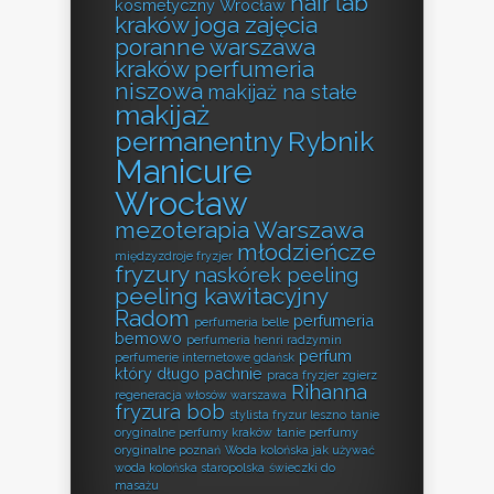
hair lab
kosmetyczny Wrocław
kraków
joga zajęcia
poranne warszawa
kraków perfumeria
niszowa
makijaż na stałe
makijaż
permanentny Rybnik
Manicure
Wrocław
mezoterapia Warszawa
młodzieńcze
międzyzdroje fryzjer
fryzury
naskórek peeling
peeling kawitacyjny
Radom
perfumeria
perfumeria belle
bemowo
perfumeria henri radzymin
perfum
perfumerie internetowe gdańsk
który długo pachnie
praca fryzjer zgierz
Rihanna
regeneracja włosów warszawa
fryzura bob
stylista fryzur leszno
tanie
oryginalne perfumy kraków
tanie perfumy
oryginalne poznań
Woda kolońska jak używać
woda kolońska staropolska
świeczki do
masażu