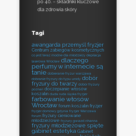
po 40. – składniki kluczowe
dla zdrowia skóry
Tagi
awangarda przemyśl fryzjer
Centrum zabiegów kosmetycznych
co jest teraz modne dla młodzieży
depilacja
dlaczego
laserowa Wrocław
perfumy w internecie są
tanie
dobieranie fryzur warszawa
dobór
dobranie fryzury do typu urody
fryzury do twarzy
dobór fryzury
doczepianie włosów
poznań
koszalin
duda ruda śląska fryzjer
farbowanie włosów
Wrocław
forum koszalin fryzjer
fryzjer domowy gdynia
fryzjer Warszawa
fryzury cieniowane
forum
młodzieżowe
fryzury gwiazd rihanna
fryzury młodzieżowe spięte
gabinet estetyka
Gabinet