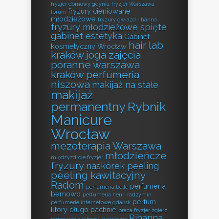
fryzjer domowy gdynia
fryzjer Warszawa
fryzury cieniowane
forum
młodzieżowe
fryzury gwiazd rihanna
fryzury młodzieżowe spięte
gabinet estetyka
Gabinet
hair lab
kosmetyczny Wrocław
kraków
joga zajęcia
poranne warszawa
kraków perfumeria
niszowa
makijaż na stałe
makijaż
permanentny Rybnik
Manicure
Wrocław
mezoterapia Warszawa
młodzieńcze
międzyzdroje fryzjer
fryzury
naskórek peeling
peeling kawitacyjny
Radom
perfumeria
perfumeria belle
bemowo
perfumeria henri radzymin
perfum
perfumerie internetowe gdańsk
który długo pachnie
praca fryzjer zgierz
Rihanna