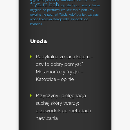
regeneracja włosów warszawa
fryzura bob
stylista fryzur leszno
tanie
oryginalne perfumy kraków
tanie perfumy
oryginalne poznań
Woda kolońska jak używać
woda kolońska staropolska
świeczki do
masażu
Uroda
Radykalna zmiana koloru –
czy to dobry pomysł?
Metamorfozy fryzjer –
Katowice – opinie
Przyczyny i pielęgnacja
suchej skóry twarzy:
przewodnik po metodach
nawilżania