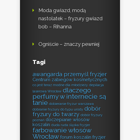
Moda gwiazd, modą
nastolatek – fryzury gwiazd
bob – Rihanna
Ogniście – znaczy pewniej
Tagi
awangarda przemyśl fryzjer
Centrum zabiegów kosmetycznych
co jest teraz modne dla młodzieży
depilacja
dlaczego
laserowa Wrocław
perfumy w internecie są
tanie
dobieranie fryzur warszawa
dobór
dobranie fryzury do typu urody
fryzury do twarzy
dobór fryzury
doczepianie włosów
poznań
koszalin
duda ruda śląska fryzjer
farbowanie włosów
Wrocław
forum koszalin fryzjer