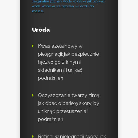
oryginalne poznań
Woda kolońska jak używać
woda kolońska staropolska
świeczki do
masażu
Uroda
Kwas azelainowy w
pielęgnacji: jak bezpiecznie
łączyć go z innymi
składnikami i unikać
podrażnień
Oczyszczanie twarzy zimą:
jak dbać o barierę skóry, by
uniknąć przesuszenia i
podrażnień
Retinal w pielęgnacji skóry: jak