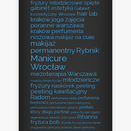
fryzury młodzieżowe spięte
gabinet estetyka
Gabinet
hair lab
kosmetyczny Wrocław
kraków
joga zajęcia
poranne warszawa
kraków perfumeria
niszowa
makijaż na stałe
makijaż
permanentny Rybnik
Manicure
Wrocław
mezoterapia Warszawa
młodzieńcze
międzyzdroje fryzjer
fryzury
naskórek peeling
peeling kawitacyjny
Radom
perfumeria
perfumeria belle
bemowo
perfumeria henri radzymin
perfum
perfumerie internetowe gdańsk
który długo pachnie
praca fryzjer zgierz
Rihanna
regeneracja włosów warszawa
fryzura bob
stylista fryzur leszno
tanie
oryginalne perfumy kraków
tanie perfumy