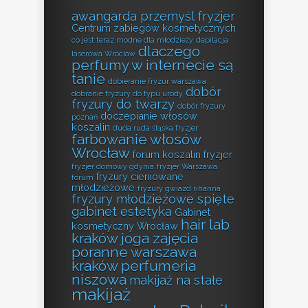
awangarda przemyśl fryzjer
Centrum zabiegów kosmetycznych
co jest teraz modne dla młodzieży
depilacja
dlaczego
laserowa Wrocław
perfumy w internecie są
tanie
dobieranie fryzur warszawa
dobór
dobranie fryzury do typu urody
fryzury do twarzy
dobór fryzury
doczepianie włosów
poznań
koszalin
duda ruda śląska fryzjer
farbowanie włosów
Wrocław
forum koszalin fryzjer
fryzjer domowy gdynia
fryzjer Warszawa
fryzury cieniowane
forum
młodzieżowe
fryzury gwiazd rihanna
fryzury młodzieżowe spięte
gabinet estetyka
Gabinet
hair lab
kosmetyczny Wrocław
kraków
joga zajęcia
poranne warszawa
kraków perfumeria
niszowa
makijaż na stałe
makijaż