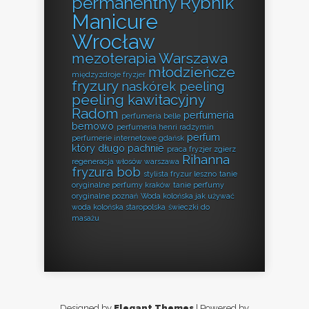
permanentny Rybnik
Manicure
Wrocław
mezoterapia Warszawa
młodzieńcze
międzyzdroje fryzjer
fryzury
naskórek peeling
peeling kawitacyjny
Radom
perfumeria
perfumeria belle
bemowo
perfumeria henri radzymin
perfum
perfumerie internetowe gdańsk
który długo pachnie
praca fryzjer zgierz
Rihanna
regeneracja włosów warszawa
fryzura bob
stylista fryzur leszno
tanie
oryginalne perfumy kraków
tanie perfumy
oryginalne poznań
Woda kolońska jak używać
woda kolońska staropolska
świeczki do
masażu
Designed by
Elegant Themes
| Powered by