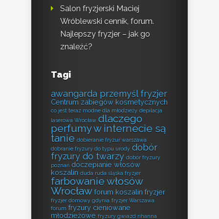
Salon fryzjerski Maciej
Wróblewski cennik, forum.
Najlepszy fryzjer – jak go
znaleźć?
Tagi
awangarda przemyśl fryzjer
Centrum zabiegów kosmetycznych
co jest teraz modne dla młodzieży
depilacja
dlaczego
laserowa Wrocław
perfumy w internecie są
tanie
dobieranie fryzur warszawa
dobór
dobranie fryzury do typu urody
fryzury do twarzy
dobór fryzury
doczepianie włosów
poznań
koszalin
duda ruda śląska fryzjer
farbowanie włosów
Wrocław
forum koszalin fryzjer
fryzjer domowy gdynia
fryzjer Warszawa
fryzury cieniowane
forum
młodzieżowe
fryzury gwiazd rihanna