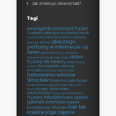
Jak zmierzyć obwód talii?
Tagi
awangarda przemyśl fryzjer
Centrum zabiegów kosmetycznych
co jest teraz modne dla młodzieży
depilacja
dlaczego
laserowa Wrocław
perfumy w internecie są
tanie
dobieranie fryzur warszawa
dobór
dobranie fryzury do typu urody
fryzury do twarzy
dobór fryzury
doczepianie włosów
poznań
koszalin
duda ruda śląska fryzjer
farbowanie włosów
Wrocław
forum koszalin fryzjer
fryzjer domowy gdynia
fryzjer Warszawa
fryzury cieniowane
forum
młodzieżowe
fryzury gwiazd rihanna
fryzury młodzieżowe spięte
gabinet estetyka
Gabinet
hair lab
kosmetyczny Wrocław
kraków
joga zajęcia