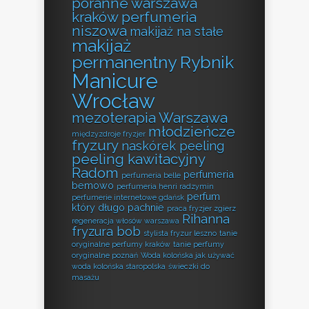
poranne warszawa
kraków perfumeria
niszowa
makijaż na stałe
makijaż
permanentny Rybnik
Manicure
Wrocław
mezoterapia Warszawa
młodzieńcze
międzyzdroje fryzjer
fryzury
naskórek peeling
peeling kawitacyjny
Radom
perfumeria
perfumeria belle
bemowo
perfumeria henri radzymin
perfum
perfumerie internetowe gdańsk
który długo pachnie
praca fryzjer zgierz
Rihanna
regeneracja włosów warszawa
fryzura bob
stylista fryzur leszno
tanie
oryginalne perfumy kraków
tanie perfumy
oryginalne poznań
Woda kolońska jak używać
woda kolońska staropolska
świeczki do
masażu