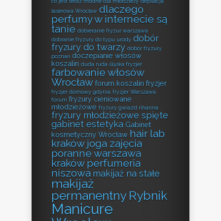
co jest teraz modne dla młodzieży
depilacja
dlaczego
laserowa Wrocław
perfumy w internecie są
tanie
dobieranie fryzur warszawa
dobór
dobranie fryzury do typu urody
fryzury do twarzy
dobór fryzury
doczepianie włosów
poznań
koszalin
duda ruda śląska fryzjer
farbowanie włosów
Wrocław
forum koszalin fryzjer
fryzjer domowy gdynia
fryzjer Warszawa
fryzury cieniowane
forum
młodzieżowe
fryzury gwiazd rihanna
fryzury młodzieżowe spięte
gabinet estetyka
Gabinet
hair lab
kosmetyczny Wrocław
kraków
joga zajęcia
poranne warszawa
kraków perfumeria
niszowa
makijaż na stałe
makijaż
permanentny Rybnik
Manicure