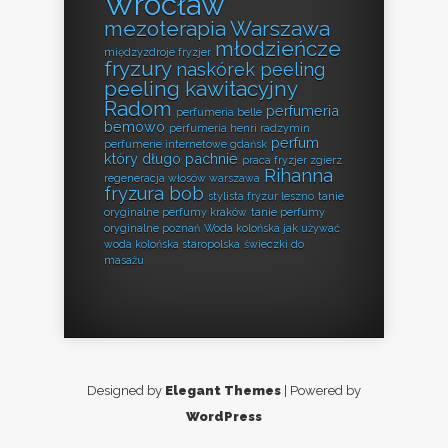
Wrocław
mezoterapia Warszawa
młodzieńcze
międzyzdroje fryzjer
fryzury
naskórek peeling
peeling kawitacyjny
Radom
perfumeria
perfumeria belle
bemowo
perfumeria henri radzymin
perfum
perfumerie internetowe gdańsk
który długo pachnie
praca fryzjer zgierz
Rihanna
regeneracja włosów warszawa
fryzura bob
stylista fryzur leszno
tanie
oryginalne perfumy kraków
tanie perfumy
oryginalne poznań
Woda kolońska jak używać
woda kolońska staropolska
świeczki do
masażu
Designed by
Elegant Themes
| Powered by
WordPress