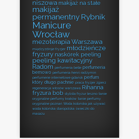
niszowa
makijaż na stałe
makijaż
permanentny Rybnik
Manicure
Wrocław
mezoterapia Warszawa
młodzieńcze
międzyzdroje fryzjer
fryzury
naskórek peeling
peeling kawitacyjny
Radom
perfumeria
perfumeria belle
bemowo
perfumeria henri radzymin
perfum
perfumerie internetowe gdańsk
który długo pachnie
praca fryzjer zgierz
Rihanna
regeneracja włosów warszawa
fryzura bob
stylista fryzur leszno
tanie
oryginalne perfumy kraków
tanie perfumy
oryginalne poznań
Woda kolońska jak używać
woda kolońska staropolska
świeczki do
masażu