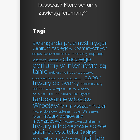
kupować? Które perfumy
zawierają feromony?
Tagi
awangarda przemyśl fryzjer
Centrum zabiegów kosmetycznych
co jest teraz modne dla młodzieży
depilacja
dlaczego
laserowa Wrocław
perfumy w internecie są
tanie
dobieranie fryzur warszawa
dobór
dobranie fryzury do typu urody
fryzury do twarzy
dobór fryzury
doczepianie włosów
poznań
koszalin
duda ruda śląska fryzjer
farbowanie włosów
Wrocław
forum koszalin fryzjer
fryzjer domowy gdynia
fryzjer Warszawa
fryzury cieniowane
forum
młodzieżowe
fryzury gwiazd rihanna
fryzury młodzieżowe spięte
gabinet estetyka
Gabinet
hair lab
kosmetyczny Wrocław