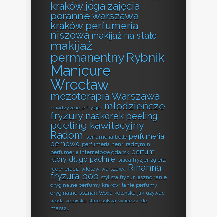
kraków
joga zajęcia
poranne warszawa
kraków perfumeria
niszowa
makijaż na stałe
makijaż
permanentny Rybnik
Manicure
Wrocław
mezoterapia Warszawa
młodzieńcze
międzyzdroje fryzjer
fryzury
naskórek peeling
peeling kawitacyjny
Radom
perfumeria
perfumeria belle
bemowo
perfumeria henri radzymin
perfum
perfumerie internetowe gdańsk
który długo pachnie
praca fryzjer zgierz
Rihanna
regeneracja włosów warszawa
fryzura bob
stylista fryzur leszno
tanie
oryginalne perfumy kraków
tanie perfumy
oryginalne poznań
Woda kolońska jak używać
woda kolońska staropolska
świeczki do
masażu