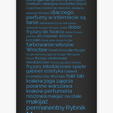
Centrum zabiegów kosmetycznych
co jest teraz modne dla młodzieży
depilacja
dlaczego
laserowa Wrocław
perfumy w internecie są
tanie
dobieranie fryzur warszawa
dobór
dobranie fryzury do typu urody
fryzury do twarzy
dobór fryzury
doczepianie włosów
poznań
koszalin
duda ruda śląska fryzjer
farbowanie włosów
Wrocław
forum koszalin fryzjer
fryzjer domowy gdynia
fryzjer Warszawa
fryzury cieniowane
forum
młodzieżowe
fryzury gwiazd rihanna
fryzury młodzieżowe spięte
gabinet estetyka
Gabinet
hair lab
kosmetyczny Wrocław
kraków
joga zajęcia
poranne warszawa
kraków perfumeria
niszowa
makijaż na stałe
makijaż
permanentny Rybnik