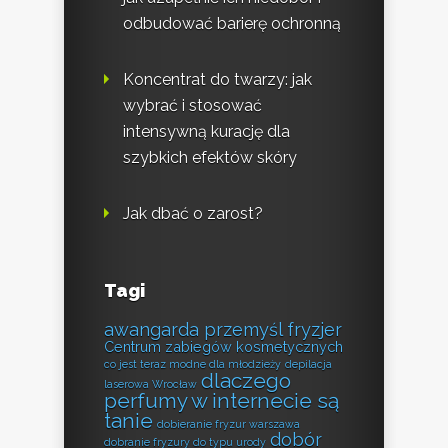
odbudować barierę ochronną
Koncentrat do twarzy: jak
wybrać i stosować
intensywną kurację dla
szybkich efektów skóry
Jak dbać o zarost?
Tagi
awangarda przemyśl fryzjer
Centrum zabiegów kosmetycznych
co jest teraz modne dla młodzieży
depilacja
dlaczego
laserowa Wrocław
perfumy w internecie są
tanie
dobieranie fryzur warszawa
dobór
dobranie fryzury do typu urody