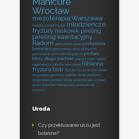
Manicure
Wrocław
mezoterapia Warszawa
młodzieńcze
międzyzdroje fryzjer
fryzury
naskórek peeling
peeling kawitacyjny
Radom
perfumeria
perfumeria belle
bemowo
perfumeria henri radzymin
perfum
perfumerie internetowe gdańsk
który długo pachnie
praca fryzjer zgierz
Rihanna
regeneracja włosów warszawa
fryzura bob
stylista fryzur leszno
tanie
oryginalne perfumy kraków
tanie perfumy
oryginalne poznań
Woda kolońska jak używać
woda kolońska staropolska
świeczki do
masażu
Uroda
Czy przekłuwanie uszu jest
bolesne?