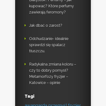
kupować? Które perfumy
zawierają feromony?
Jak dbać o zarost?
Odchudzanie- idealnie
sprawdzi się spalacz
tłuszczu.
Radykalna zmiana koloru –
czy to dobry pomysł?
Metamorfozy fryzjer –
Katowice – opinie
Tagi
awangarda przemyśl fryzjer