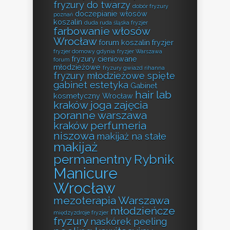
fryzury do twarzy
dobór fryzury
doczepianie włosów
poznań
koszalin
duda ruda śląska fryzjer
farbowanie włosów
Wrocław
forum koszalin fryzjer
fryzjer domowy gdynia
fryzjer Warszawa
fryzury cieniowane
forum
młodzieżowe
fryzury gwiazd rihanna
fryzury młodzieżowe spięte
gabinet estetyka
Gabinet
hair lab
kosmetyczny Wrocław
kraków
joga zajęcia
poranne warszawa
kraków perfumeria
niszowa
makijaż na stałe
makijaż
permanentny Rybnik
Manicure
Wrocław
mezoterapia Warszawa
młodzieńcze
międzyzdroje fryzjer
fryzury
naskórek peeling